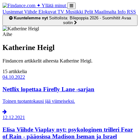
✦
Yllätä minut
Uusimmat
Viihde
Elokuvat
TV
Musiikki
Pelit
Maailmalta
Info
RSS
Kuuntelemme nyt
Soittolista: Bilepoppia 2026 - Suomihitit
Avaa
soitin
Aihe
Katherine Heigl
Findancen artikkelit aiheesta Katherine Heigl.
15 artikkelia
04.10.2022
Netflix lopettaa Firefly Lane -sarjan
Toinen tuotantokausi jää viimeiseksi.
12.12.2021
Elisa Viihde Viaplay nyt: psykologinen trilleri Fear
of Rain - pääosissa Madison Iseman ja Israel