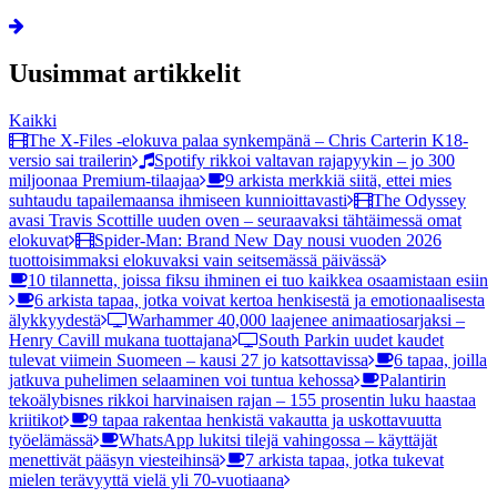
Uusimmat artikkelit
Kaikki
The X-Files -elokuva palaa synkempänä – Chris Carterin K18-
versio sai trailerin
Spotify rikkoi valtavan rajapyykin – jo 300
miljoonaa Premium-tilaajaa
9 arkista merkkiä siitä, ettei mies
suhtaudu tapailemaansa ihmiseen kunnioittavasti
The Odyssey
avasi Travis Scottille uuden oven – seuraavaksi tähtäimessä omat
elokuvat
Spider-Man: Brand New Day nousi vuoden 2026
tuottoisimmaksi elokuvaksi vain seitsemässä päivässä
10 tilannetta, joissa fiksu ihminen ei tuo kaikkea osaamistaan esiin
6 arkista tapaa, jotka voivat kertoa henkisestä ja emotionaalisesta
älykkyydestä
Warhammer 40,000 laajenee animaatiosarjaksi –
Henry Cavill mukana tuottajana
South Parkin uudet kaudet
tulevat viimein Suomeen – kausi 27 jo katsottavissa
6 tapaa, joilla
jatkuva puhelimen selaaminen voi tuntua kehossa
Palantirin
tekoälybisnes rikkoi harvinaisen rajan – 155 prosentin luku haastaa
kriitikot
9 tapaa rakentaa henkistä vakautta ja uskottavuutta
työelämässä
WhatsApp lukitsi tilejä vahingossa – käyttäjät
menettivät pääsyn viesteihinsä
7 arkista tapaa, jotka tukevat
mielen terävyyttä vielä yli 70-vuotiaana