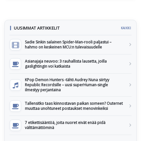
UUSIMMAT ARTIKKELIT
KAIKKI
Sadie Sinkin salainen Spider-Man-rooli paljastui –
hahmo on keskeinen MCU:n tulevaisuudelle
Asianajaja neuvoo: 3 rauhallista lausetta, joilla
gaslightingin voi katkaista
KPop Demon Hunters -tähti Audrey Nuna siirtyy
Republic Recordsille – uusi superHuman-single
ilmestyy perjantaina
Tallensitko taas kiinnostavan paikan someen? Outernet
muuttaa unohtuneet postaukset menovinkeiksi
7 etikettisääntöä, joita nuoret eivät enää pidä
välttämättöminä