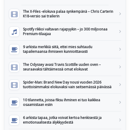
The X-Files -elokuva palaa synkempänä – Chris Carterin
K18-versio sai trailerin
Spotify rikkoi valtavan rajapyykin – jo 300 miljoonaa
Premium-tilaajaa
9 arkista merkkiä siitä, ettei mies suhtaudu
tapailemaansa ihmiseen kunnioittavasti
The Odyssey avasi Travis Scottille uuden oven –
seuraavaksi tähtäimessä omat elokuvat
Spider-Man: Brand New Day nousi vuoden 2026
tuottoisimmaksi elokuvaksi vain seitsemässä päivässä
10 tilannetta, joissa fiksu ihminen ei tuo kaikkea
osaamistaan esiin
6 arkista tapaa, jotka voivat kertoa henkisestä ja
emotionaalisesta älykkyydestä