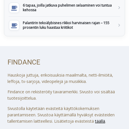
6 tapaa, joilla jatkuva puhelimen selaaminen voi tuntua
kehossa
Palantirin tekoälybisnes rikkoi harvinaisen rajan – 155
prosentin luku haastaa kriitikot
FINDANCE
Hauskoja juttuja, erikoisuuksia maailmalta, netti-ilmiöitä,
leffoja, tv-sarjoja, videopelejä ja musiikkia.
Findance on rekisteröity tavaramerkki. Sivusto voi sisältää
tuotesijoittelua.
Sivustolla käytetään evästeitä käyttökokemuksen
parantamiseen. Sivustoa käyttämällä hyväksyt evästeiden
tallentamisen laitteellesi. Lisätietoja evästeistä
täällä
.