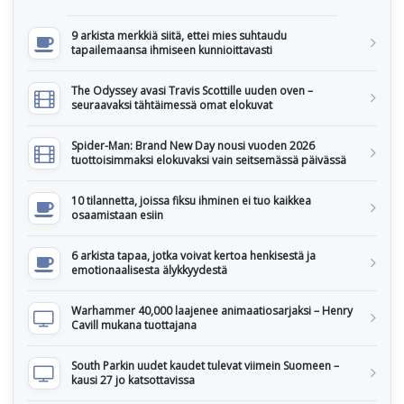
9 arkista merkkiä siitä, ettei mies suhtaudu
tapailemaansa ihmiseen kunnioittavasti
The Odyssey avasi Travis Scottille uuden oven –
seuraavaksi tähtäimessä omat elokuvat
Spider-Man: Brand New Day nousi vuoden 2026
tuottoisimmaksi elokuvaksi vain seitsemässä päivässä
10 tilannetta, joissa fiksu ihminen ei tuo kaikkea
osaamistaan esiin
6 arkista tapaa, jotka voivat kertoa henkisestä ja
emotionaalisesta älykkyydestä
Warhammer 40,000 laajenee animaatiosarjaksi – Henry
Cavill mukana tuottajana
South Parkin uudet kaudet tulevat viimein Suomeen –
kausi 27 jo katsottavissa