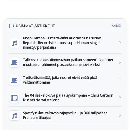
UUSIMMAT ARTIKKELIT
KAIKKI
KPop Demon Hunters -tähti Audrey Nuna siirtyy
Republic Recordsille – uusi superHuman-single
ilmestyy perjantaina
Tallensitko taas kiinnostavan paikan someen? Outernet
muuttaa unohtuneet postaukset menovinkeiksi
7 etikettisääntöä, joita nuoret eivät enää pidä
välttämättöminä
The X-Files -elokuva palaa synkempänä – Chris Carterin
K18-versio sai trailerin
Spotify rikkoi valtavan rajapyykin – jo 300 miljoonaa
Premium-tilaajaa