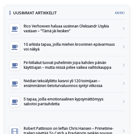
UUSIMMAT ARTIKKELIT
KAIKKI
Rico Verhoeven haluaa uusinnan Oleksandr Usykia
vastaan – "Tämä jäi kesken"
10 arkista tapaa, joilla miehen krooninen epävarmuus
voi näkyä
Pii-hiiliakut tuovat puhelimiin jopa kahden päivän
käyttöajan – mutta niissä piilee vaikea vaihtokauppa
Nvidian tekoälyliitto kasvoi yli 120 toimijaan –
ensimmäinen tietoturvaluonnos syntyi viikossa
5 tapaa, joilla emotionaalinen kypsymättömyys
sabotoi parisuhdetta
Robert Pattinson on leffan Chris Hansen – Primetime-
traileri näyttää To Catch a Predatorin synkän nousun