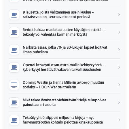
9 lausetta, joista välittäminen usein kuuluu –
ratkaisevaa on, seuraavatko teot perässä
Reddit haluaa madaltaa uusien käyttäjien esteitä –
tekoäly voi vähentää karman merkitystä
6 arkista asiaa, jotka 70- ja 80-lukujen lapset hoitivat
ilman puhelinta
OpenAI keskeytti osan Astra-mallin kehitystyöstä –
kyberkyvyt herättivät vakavan turvallisuushuolen
Dominic Westin ja Sienna Millerin avioero muuttuu
sodaksi – HBO:n War sai trailerin
Mikä tekee ihmisestä viehättävän? Neljä sukupolvea
painottaa eri asioita
Tekoäly-yhtiö silppusi miljoonia kirjoja – nyt
harvinaisteosten kohtalo pelottaa kirjakauppiaita