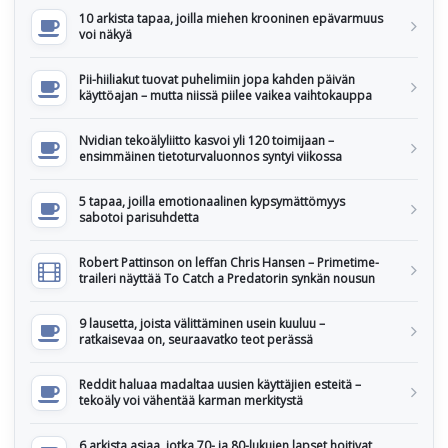
10 arkista tapaa, joilla miehen krooninen epävarmuus
voi näkyä
Pii-hiiliakut tuovat puhelimiin jopa kahden päivän
käyttöajan – mutta niissä piilee vaikea vaihtokauppa
Nvidian tekoälyliitto kasvoi yli 120 toimijaan –
ensimmäinen tietoturvaluonnos syntyi viikossa
5 tapaa, joilla emotionaalinen kypsymättömyys
sabotoi parisuhdetta
Robert Pattinson on leffan Chris Hansen – Primetime-
traileri näyttää To Catch a Predatorin synkän nousun
9 lausetta, joista välittäminen usein kuuluu –
ratkaisevaa on, seuraavatko teot perässä
Reddit haluaa madaltaa uusien käyttäjien esteitä –
tekoäly voi vähentää karman merkitystä
6 arkista asiaa, jotka 70- ja 80-lukujen lapset hoitivat