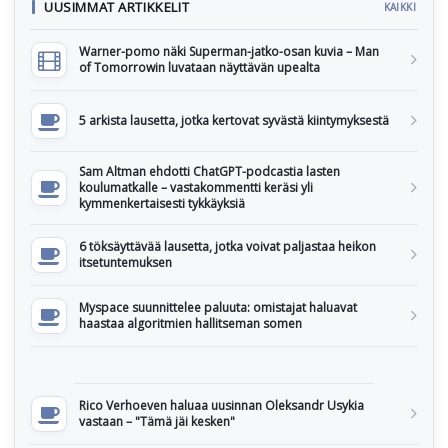
UUSIMMAT ARTIKKELIT
KAIKKI
Warner-pomo näki Superman-jatko-osan kuvia – Man
of Tomorrowin luvataan näyttävän upealta
5 arkista lausetta, jotka kertovat syvästä kiintymyksestä
Sam Altman ehdotti ChatGPT-podcastia lasten
koulumatkalle – vastakommentti keräsi yli
kymmenkertaisesti tykkäyksiä
6 töksäyttävää lausetta, jotka voivat paljastaa heikon
itsetuntemuksen
Myspace suunnittelee paluuta: omistajat haluavat
haastaa algoritmien hallitseman somen
Rico Verhoeven haluaa uusinnan Oleksandr Usykia
vastaan – "Tämä jäi kesken"