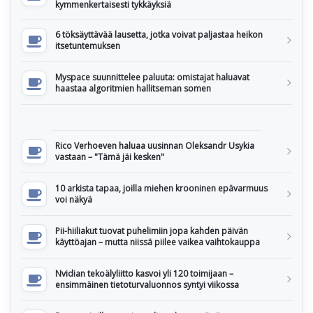
kymmenkertaisesti tykkäyksiä
6 töksäyttävää lausetta, jotka voivat paljastaa heikon
itsetuntemuksen
Myspace suunnittelee paluuta: omistajat haluavat
haastaa algoritmien hallitseman somen
Rico Verhoeven haluaa uusinnan Oleksandr Usykia
vastaan – "Tämä jäi kesken"
10 arkista tapaa, joilla miehen krooninen epävarmuus
voi näkyä
Pii-hiiliakut tuovat puhelimiin jopa kahden päivän
käyttöajan – mutta niissä piilee vaikea vaihtokauppa
Nvidian tekoälyliitto kasvoi yli 120 toimijaan –
ensimmäinen tietoturvaluonnos syntyi viikossa