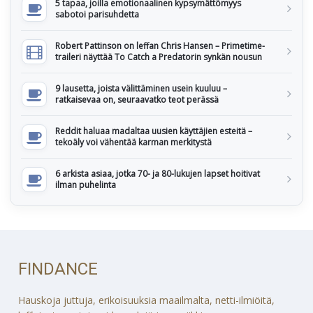
5 tapaa, joilla emotionaalinen kypsymättömyys
sabotoi parisuhdetta
Robert Pattinson on leffan Chris Hansen – Primetime-
traileri näyttää To Catch a Predatorin synkän nousun
9 lausetta, joista välittäminen usein kuuluu –
ratkaisevaa on, seuraavatko teot perässä
Reddit haluaa madaltaa uusien käyttäjien esteitä –
tekoäly voi vähentää karman merkitystä
6 arkista asiaa, jotka 70- ja 80-lukujen lapset hoitivat
ilman puhelinta
FINDANCE
Hauskoja juttuja, erikoisuuksia maailmalta, netti-ilmiöitä,