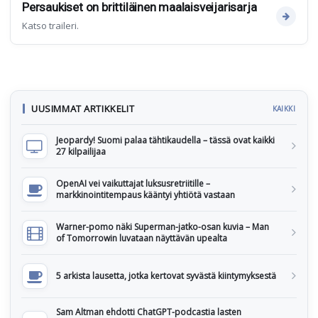
Persaukiset on brittiläinen maalaisveijarisarja
Katso traileri.
UUSIMMAT ARTIKKELIT
KAIKKI
Jeopardy! Suomi palaa tähtikaudella – tässä ovat kaikki
27 kilpailijaa
OpenAI vei vaikuttajat luksusretriitille –
markkinointitempaus kääntyi yhtiötä vastaan
Warner-pomo näki Superman-jatko-osan kuvia – Man
of Tomorrowin luvataan näyttävän upealta
5 arkista lausetta, jotka kertovat syvästä kiintymyksestä
Sam Altman ehdotti ChatGPT-podcastia lasten