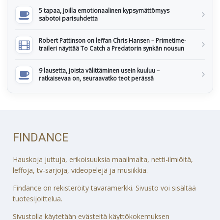
5 tapaa, joilla emotionaalinen kypsymättömyys
sabotoi parisuhdetta
Robert Pattinson on leffan Chris Hansen – Primetime-
traileri näyttää To Catch a Predatorin synkän nousun
9 lausetta, joista välittäminen usein kuuluu –
ratkaisevaa on, seuraavatko teot perässä
FINDANCE
Hauskoja juttuja, erikoisuuksia maailmalta, netti-ilmiöitä,
leffoja, tv-sarjoja, videopelejä ja musiikkia.
Findance on rekisteröity tavaramerkki. Sivusto voi sisältää
tuotesijoittelua.
Sivustolla käytetään evästeitä käyttökokemuksen