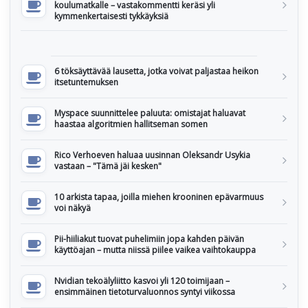
koulumatkalle – vastakommentti keräsi yli
kymmenkertaisesti tykkäyksiä
6 töksäyttävää lausetta, jotka voivat paljastaa heikon
itsetuntemuksen
Myspace suunnittelee paluuta: omistajat haluavat
haastaa algoritmien hallitseman somen
Rico Verhoeven haluaa uusinnan Oleksandr Usykia
vastaan – "Tämä jäi kesken"
10 arkista tapaa, joilla miehen krooninen epävarmuus
voi näkyä
Pii-hiiliakut tuovat puhelimiin jopa kahden päivän
käyttöajan – mutta niissä piilee vaikea vaihtokauppa
Nvidian tekoälyliitto kasvoi yli 120 toimijaan –
ensimmäinen tietoturvaluonnos syntyi viikossa