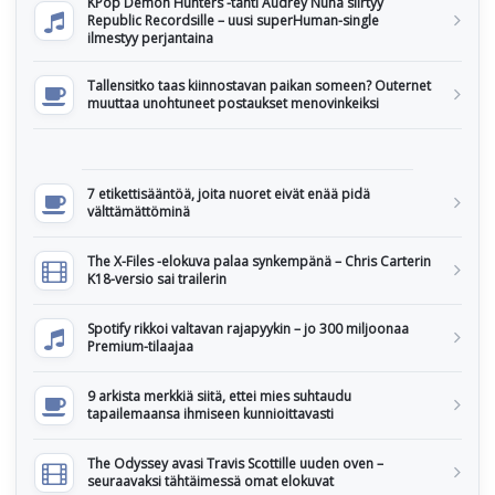
KPop Demon Hunters -tähti Audrey Nuna siirtyy
Republic Recordsille – uusi superHuman-single
ilmestyy perjantaina
Tallensitko taas kiinnostavan paikan someen? Outernet
muuttaa unohtuneet postaukset menovinkeiksi
7 etikettisääntöä, joita nuoret eivät enää pidä
välttämättöminä
The X-Files -elokuva palaa synkempänä – Chris Carterin
K18-versio sai trailerin
Spotify rikkoi valtavan rajapyykin – jo 300 miljoonaa
Premium-tilaajaa
9 arkista merkkiä siitä, ettei mies suhtaudu
tapailemaansa ihmiseen kunnioittavasti
The Odyssey avasi Travis Scottille uuden oven –
seuraavaksi tähtäimessä omat elokuvat