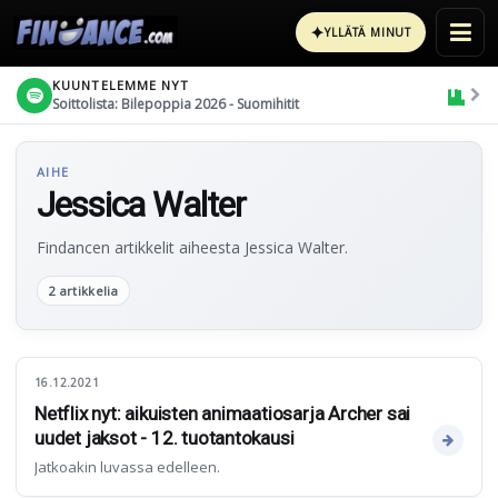
✦
YLLÄTÄ MINUT
KUUNTELEMME NYT
Soittolista: Bilepoppia 2026 - Suomihitit
AIHE
Jessica Walter
Findancen artikkelit aiheesta Jessica Walter.
2 artikkelia
16.12.2021
Netflix nyt: aikuisten animaatiosarja Archer sai
uudet jaksot - 12. tuotantokausi
Jatkoakin luvassa edelleen.