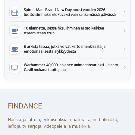
Spider-Man: Brand New Day nousi vuoden 2026
tuottoisimmaksi elokuvaksi vain seitsemässä päivässä
10 tilannetta, joissa fiksu ihminen ei tuo kaikkea
osaamistaan esiin
6 arkista tapaa, jotka voivat kertoa henkisestä ja
emotionaalisesta älykkyydestä
Warhammer 40,000 laajenee animaatiosarjaksi – Henry
Cavill mukana tuottajana
FINDANCE
Hauskoja juttuja, erikoisuuksia maailmalta, netti-ilmiöitä,
leffoja, tv-sarjoja, videopelejä ja musiikkia.