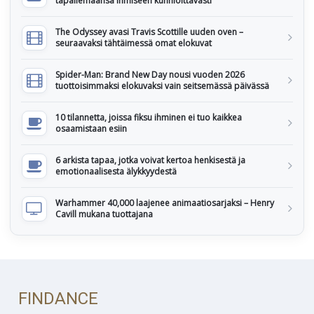
tapailemaansa ihmiseen kunnioittavasti
The Odyssey avasi Travis Scottille uuden oven –
seuraavaksi tähtäimessä omat elokuvat
Spider-Man: Brand New Day nousi vuoden 2026
tuottoisimmaksi elokuvaksi vain seitsemässä päivässä
10 tilannetta, joissa fiksu ihminen ei tuo kaikkea
osaamistaan esiin
6 arkista tapaa, jotka voivat kertoa henkisestä ja
emotionaalisesta älykkyydestä
Warhammer 40,000 laajenee animaatiosarjaksi – Henry
Cavill mukana tuottajana
FINDANCE