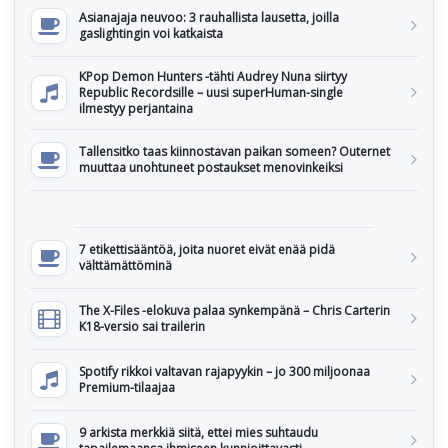
Asianajaja neuvoo: 3 rauhallista lausetta, joilla
gaslightingin voi katkaista
KPop Demon Hunters -tähti Audrey Nuna siirtyy
Republic Recordsille – uusi superHuman-single
ilmestyy perjantaina
Tallensitko taas kiinnostavan paikan someen? Outernet
muuttaa unohtuneet postaukset menovinkeiksi
7 etikettisääntöä, joita nuoret eivät enää pidä
välttämättöminä
The X-Files -elokuva palaa synkempänä – Chris Carterin
K18-versio sai trailerin
Spotify rikkoi valtavan rajapyykin – jo 300 miljoonaa
Premium-tilaajaa
9 arkista merkkiä siitä, ettei mies suhtaudu