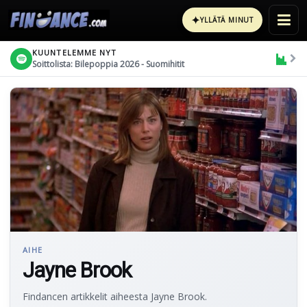
✦
YLLÄTÄ MINUT
KUUNTELEMME NYT
Soittolista: Bilepoppia 2026 - Suomihitit
AIHE
Jayne Brook
Findancen artikkelit aiheesta Jayne Brook.