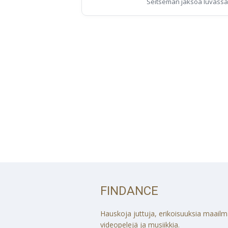
Seitsemän jaksoa luvassa
FINDANCE
Hauskoja juttuja, erikoisuuksia maailmalt
videopelejä ja musiikkia.