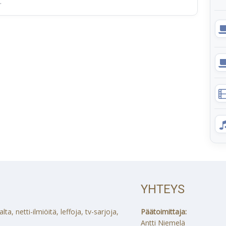
.
YHTEYS
a, netti-ilmiöitä, leffoja, tv-sarjoja,
Päätoimittaja:
Antti Niemelä