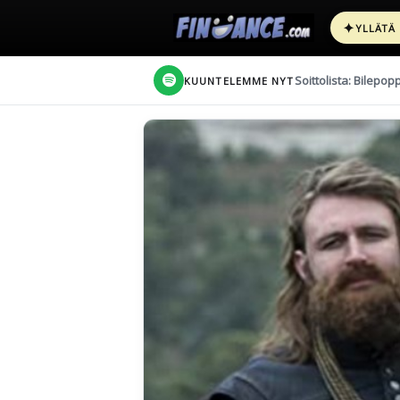
✦
YLLÄTÄ
Soittolista: Bilepop
KUUNTELEMME NYT