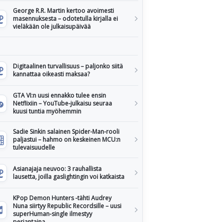
George R.R. Martin kertoo avoimesti
masennuksesta – odotetulla kirjalla ei
vieläkään ole julkaisupäivää
Digitaalinen turvallisuus – paljonko siitä
kannattaa oikeasti maksaa?
GTA VI:n uusi ennakko tulee ensin
Netflixiin – YouTube-julkaisu seuraa
kuusi tuntia myöhemmin
Sadie Sinkin salainen Spider-Man-rooli
paljastui – hahmo on keskeinen MCU:n
tulevaisuudelle
Asianajaja neuvoo: 3 rauhallista
lausetta, joilla gaslightingin voi katkaista
KPop Demon Hunters -tähti Audrey
Nuna siirtyy Republic Recordsille – uusi
superHuman-single ilmestyy
perjantaina