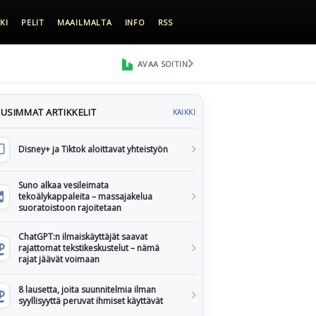
KI
PELIT
MAAILMALTA
INFO
RSS
AVAA SOITIN
USIMMAT ARTIKKELIT
KAIKKI
Disney+ ja Tiktok aloittavat yhteistyön
Suno alkaa vesileimata
tekoälykappaleita – massajakelua
suoratoistoon rajoitetaan
ChatGPT:n ilmaiskäyttäjät saavat
rajattomat tekstikeskustelut – nämä
rajat jäävät voimaan
8 lausetta, joita suunnitelmia ilman
syyllisyyttä peruvat ihmiset käyttävät