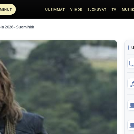
 MINUT
UUSIMMAT
VIIHDE
ELOKUVAT
TV
MUSIIK
pia 2026 - Suomihitit
U