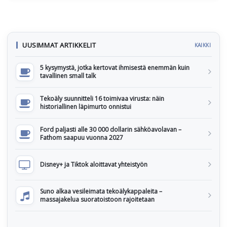
UUSIMMAT ARTIKKELIT
KAIKKI
5 kysymystä, jotka kertovat ihmisestä enemmän kuin
tavallinen small talk
Tekoäly suunnitteli 16 toimivaa virusta: näin
historiallinen läpimurto onnistui
Ford paljasti alle 30 000 dollarin sähköavolavan –
Fathom saapuu vuonna 2027
Disney+ ja Tiktok aloittavat yhteistyön
Suno alkaa vesileimata tekoälykappaleita –
massajakelua suoratoistoon rajoitetaan