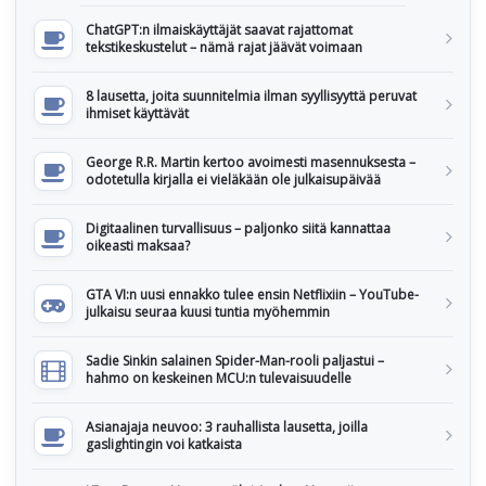
ChatGPT:n ilmaiskäyttäjät saavat rajattomat
tekstikeskustelut – nämä rajat jäävät voimaan
8 lausetta, joita suunnitelmia ilman syyllisyyttä peruvat
ihmiset käyttävät
George R.R. Martin kertoo avoimesti masennuksesta –
odotetulla kirjalla ei vieläkään ole julkaisupäivää
Digitaalinen turvallisuus – paljonko siitä kannattaa
oikeasti maksaa?
GTA VI:n uusi ennakko tulee ensin Netflixiin – YouTube-
julkaisu seuraa kuusi tuntia myöhemmin
Sadie Sinkin salainen Spider-Man-rooli paljastui –
hahmo on keskeinen MCU:n tulevaisuudelle
Asianajaja neuvoo: 3 rauhallista lausetta, joilla
gaslightingin voi katkaista