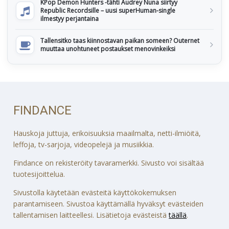
KPop Demon Hunters -tähti Audrey Nuna siirtyy
Republic Recordsille – uusi superHuman-single
ilmestyy perjantaina
Tallensitko taas kiinnostavan paikan someen? Outernet
muuttaa unohtuneet postaukset menovinkeiksi
FINDANCE
Hauskoja juttuja, erikoisuuksia maailmalta, netti-ilmiöitä,
leffoja, tv-sarjoja, videopelejä ja musiikkia.
Findance on rekisteröity tavaramerkki. Sivusto voi sisältää
tuotesijoittelua.
Sivustolla käytetään evästeitä käyttökokemuksen
parantamiseen. Sivustoa käyttämällä hyväksyt evästeiden
tallentamisen laitteellesi. Lisätietoja evästeistä
täällä
.