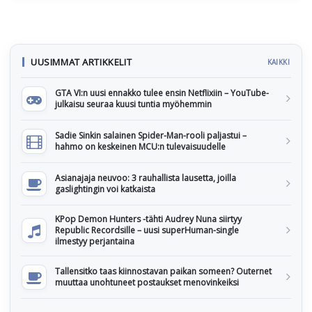
UUSIMMAT ARTIKKELIT
KAIKKI
GTA VI:n uusi ennakko tulee ensin Netflixiin – YouTube-
julkaisu seuraa kuusi tuntia myöhemmin
Sadie Sinkin salainen Spider-Man-rooli paljastui –
hahmo on keskeinen MCU:n tulevaisuudelle
Asianajaja neuvoo: 3 rauhallista lausetta, joilla
gaslightingin voi katkaista
KPop Demon Hunters -tähti Audrey Nuna siirtyy
Republic Recordsille – uusi superHuman-single
ilmestyy perjantaina
Tallensitko taas kiinnostavan paikan someen? Outernet
muuttaa unohtuneet postaukset menovinkeiksi