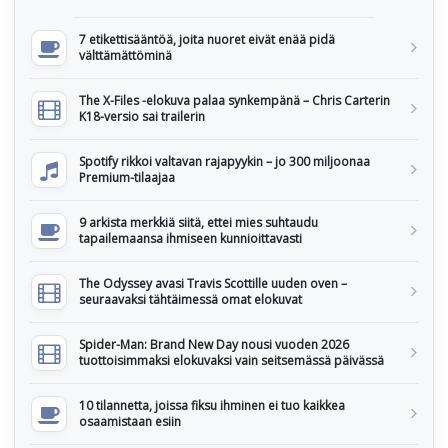
7 etikettisääntöä, joita nuoret eivät enää pidä
välttämättöminä
The X-Files -elokuva palaa synkempänä – Chris Carterin
K18-versio sai trailerin
Spotify rikkoi valtavan rajapyykin – jo 300 miljoonaa
Premium-tilaajaa
9 arkista merkkiä siitä, ettei mies suhtaudu
tapailemaansa ihmiseen kunnioittavasti
The Odyssey avasi Travis Scottille uuden oven –
seuraavaksi tähtäimessä omat elokuvat
Spider-Man: Brand New Day nousi vuoden 2026
tuottoisimmaksi elokuvaksi vain seitsemässä päivässä
10 tilannetta, joissa fiksu ihminen ei tuo kaikkea
osaamistaan esiin