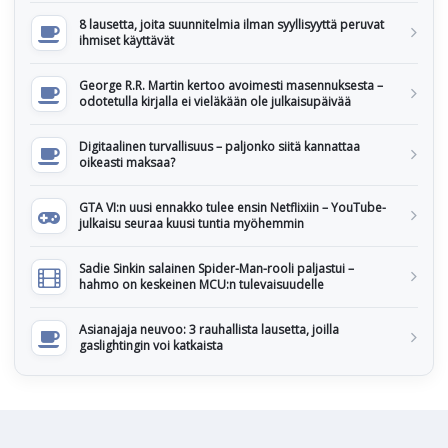
8 lausetta, joita suunnitelmia ilman syyllisyyttä peruvat
ihmiset käyttävät
George R.R. Martin kertoo avoimesti masennuksesta –
odotetulla kirjalla ei vieläkään ole julkaisupäivää
Digitaalinen turvallisuus – paljonko siitä kannattaa
oikeasti maksaa?
GTA VI:n uusi ennakko tulee ensin Netflixiin – YouTube-
julkaisu seuraa kuusi tuntia myöhemmin
Sadie Sinkin salainen Spider-Man-rooli paljastui –
hahmo on keskeinen MCU:n tulevaisuudelle
Asianajaja neuvoo: 3 rauhallista lausetta, joilla
gaslightingin voi katkaista