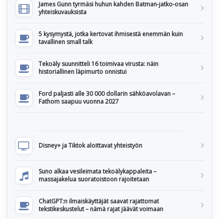
James Gunn tyrmäsi huhun kahden Batman-jatko-osan
yhteiskuvauksista
5 kysymystä, jotka kertovat ihmisestä enemmän kuin
tavallinen small talk
Tekoäly suunnitteli 16 toimivaa virusta: näin
historiallinen läpimurto onnistui
Ford paljasti alle 30 000 dollarin sähköavolavan –
Fathom saapuu vuonna 2027
Disney+ ja Tiktok aloittavat yhteistyön
Suno alkaa vesileimata tekoälykappaleita –
massajakelua suoratoistoon rajoitetaan
ChatGPT:n ilmaiskäyttäjät saavat rajattomat
tekstikeskustelut – nämä rajat jäävät voimaan