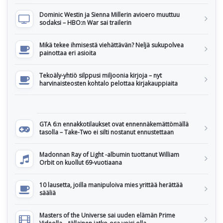
Dominic Westin ja Sienna Millerin avioero muuttuu
sodaksi – HBO:n War sai trailerin
Mikä tekee ihmisestä viehättävän? Neljä sukupolvea
painottaa eri asioita
Tekoäly-yhtiö silppusi miljoonia kirjoja – nyt
harvinaisteosten kohtalo pelottaa kirjakauppiaita
GTA 6:n ennakkotilaukset ovat ennennäkemättömällä
tasolla – Take-Two ei silti nostanut ennustettaan
Madonnan Ray of Light -albumin tuottanut William
Orbit on kuollut 69-vuotiaana
10 lausetta, joilla manipuloiva mies yrittää herättää
sääliä
Masters of the Universe sai uuden elämän Prime