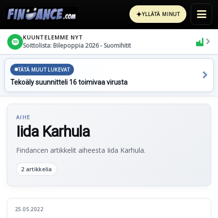
✦
YLLÄTÄ MINUT
KUUNTELEMME NYT
Soittolista: Bilepoppia 2026 - Suomihitit
TÄTÄ MUUT LUKEVAT
Tekoäly suunnitteli 16 toimivaa virusta
AIHE
Iida Karhula
Findancen artikkelit aiheesta Iida Karhula.
2 artikkelia
25.05.2022