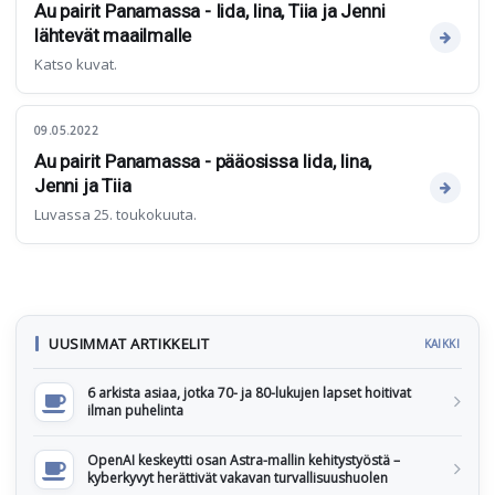
Au pairit Panamassa - Iida, Iina, Tiia ja Jenni
lähtevät maailmalle
Katso kuvat.
09.05.2022
Au pairit Panamassa - pääosissa Iida, Iina,
Jenni ja Tiia
Luvassa 25. toukokuuta.
UUSIMMAT ARTIKKELIT
KAIKKI
6 arkista asiaa, jotka 70- ja 80-lukujen lapset hoitivat
ilman puhelinta
OpenAI keskeytti osan Astra-mallin kehitystyöstä –
kyberkyvyt herättivät vakavan turvallisuushuolen