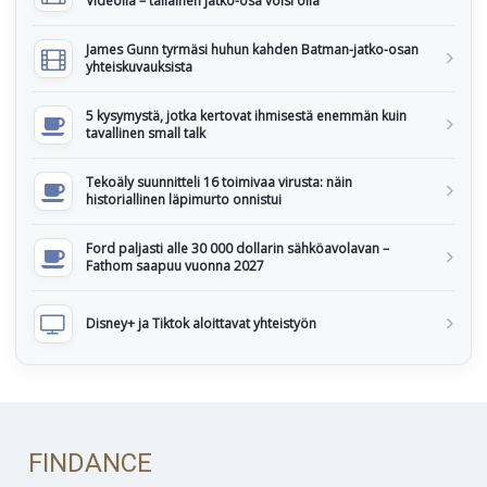
Videolla – tällainen jatko-osa voisi olla
James Gunn tyrmäsi huhun kahden Batman-jatko-osan
yhteiskuvauksista
5 kysymystä, jotka kertovat ihmisestä enemmän kuin
tavallinen small talk
Tekoäly suunnitteli 16 toimivaa virusta: näin
historiallinen läpimurto onnistui
Ford paljasti alle 30 000 dollarin sähköavolavan –
Fathom saapuu vuonna 2027
Disney+ ja Tiktok aloittavat yhteistyön
FINDANCE