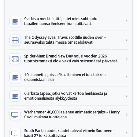
9 arkista merkkiä siitä, ettei mies suhtaudu
tapailemaansa ihmiseen kunnioittavasti
The Odyssey avasi Travis Scottille uuden oven –
seuraavaksi tähtäimessä omat elokuvat
Spider-Man: Brand New Day nousi vuoden 2026
tuottoisimmaksi elokuvaksi vain seitsemässä päivässä
10 tilannetta, joissa fiksu ihminen ei tuo kaikkea
osaamistaan esiin
6 arkista tapaa, jotka voivat kertoa henkisestä ja
emotionaalisesta älykkyydestä
Warhammer 40,000 laajenee animaatiosarjaksi – Henry
Cavill mukana tuottajana
South Parkin uudet kaudet tulevat viimein Suomeen –
kausi 27 jo katsottavissa