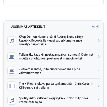
UUSIMMAT ARTIKKELIT
KAIKKI
KPop Demon Hunters -tähti Audrey Nuna siirtyy
Republic Recordsille – uusi superHuman-single
ilmestyy perjantaina
Tallensitko taas kiinnostavan paikan someen? Outernet
muuttaa unohtuneet postaukset menovinkeiksi
7 etikettisääntöä, joita nuoret eivät enää pidä
välttämättöminä
The X-Files -elokuva palaa synkempänä – Chris Carterin
K18-versio sai trailerin
Spotify rikkoi valtavan rajapyykin – jo 300 miljoonaa
Premium-tilaajaa