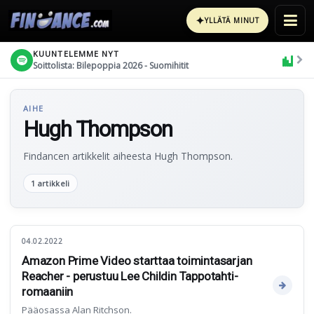
✦
YLLÄTÄ MINUT
KUUNTELEMME NYT
Soittolista: Bilepoppia 2026 - Suomihitit
AIHE
Hugh Thompson
Findancen artikkelit aiheesta Hugh Thompson.
1 artikkeli
04.02.2022
Amazon Prime Video starttaa toimintasarjan
Reacher - perustuu Lee Childin Tappotahti-
romaaniin
Pääosassa Alan Ritchson.