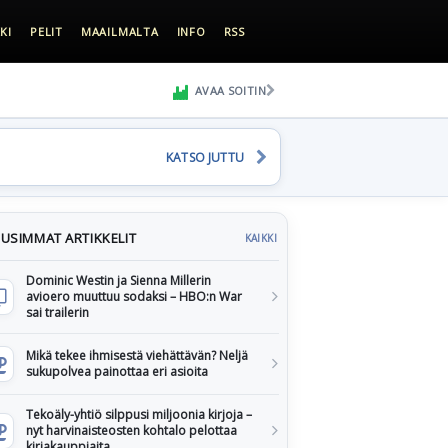
KI
PELIT
MAAILMALTA
INFO
RSS
AVAA SOITIN
KATSO JUTTU
USIMMAT ARTIKKELIT
KAIKKI
Dominic Westin ja Sienna Millerin
avioero muuttuu sodaksi – HBO:n War
sai trailerin
Mikä tekee ihmisestä viehättävän? Neljä
sukupolvea painottaa eri asioita
Tekoäly-yhtiö silppusi miljoonia kirjoja –
nyt harvinaisteosten kohtalo pelottaa
kirjakauppiaita