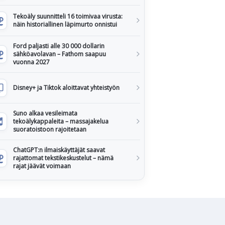
Tekoäly suunnitteli 16 toimivaa virusta:
näin historiallinen läpimurto onnistui
Ford paljasti alle 30 000 dollarin
sähköavolavan – Fathom saapuu
vuonna 2027
Disney+ ja Tiktok aloittavat yhteistyön
Suno alkaa vesileimata
tekoälykappaleita – massajakelua
suoratoistoon rajoitetaan
ChatGPT:n ilmaiskäyttäjät saavat
rajattomat tekstikeskustelut – nämä
rajat jäävät voimaan