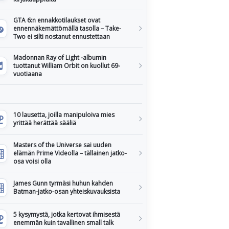
GTA 6:n ennakkotilaukset ovat
ennennäkemättömällä tasolla – Take-
Two ei silti nostanut ennustettaan
Madonnan Ray of Light -albumin
tuottanut William Orbit on kuollut 69-
vuotiaana
10 lausetta, joilla manipuloiva mies
yrittää herättää sääliä
Masters of the Universe sai uuden
elämän Prime Videolla – tällainen jatko-
osa voisi olla
James Gunn tyrmäsi huhun kahden
Batman-jatko-osan yhteiskuvauksista
5 kysymystä, jotka kertovat ihmisestä
enemmän kuin tavallinen small talk