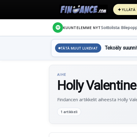
✦
YLLÄTÄ
Soittolista: Bilepop
KUUNTELEMME NYT
Tekoäly suunnit
TÄTÄ MUUT LUKEVAT
AIHE
Holly Valentine
Findancen artikkelit aiheesta Holly Val
1 artikkeli