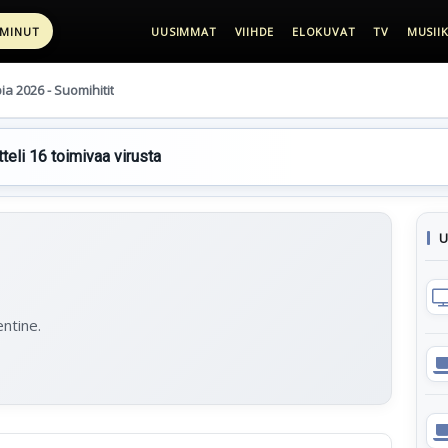
 MINUT
UUSIMMAT
VIIHDE
ELOKUVAT
TV
MUSIIK
pia 2026 - Suomihitit
teli 16 toimivaa virusta
U
entine.