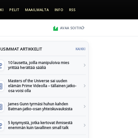
KI
PELIT
MAAILMALTA
INFO
RSS
AVAA SOITIN
USIMMAT ARTIKKELIT
KAIKKI
10 lausetta, joilla manipuloiva mies
yrittää herättää sääliä
Masters of the Universe sai uuden
elämän Prime Videolla – tällainen jatko-
osa voisi olla
James Gunn tyrmäsi huhun kahden
Batman-jatko-osan yhteiskuvauksista
5 kysymystä, jotka kertovat ihmisestä
enemmän kuin tavallinen small talk