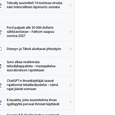
Tekoäly suunnitteli 16 toimivaa virusta:
näin historiallinen läpimurto onnistui
Ford paljasti alle 30 000 dollarin
sähköavolavan – Fathom saapuu
vuonna 2027
Disney+ ja Tiktok aloittavat yhteistyön
Suno alkaa vesileimata
tekoälykappaleita – massajakelua
suoratoistoon rajoitetaan
ChatGPT:n ilmaiskäyttäjät saavat
rajattomat tekstikeskustelut – nämä
rajat jäävät voimaan
8 lausetta, joita suunnitelmia ilman
syyllisyyttä peruvat ihmiset käyttävät