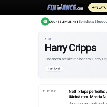
✦
YLLÄTÄ
Soittolista: Bilepop
KUUNTELEMME NYT
AIHE
Harry Cripps
Findancen artikkelit aiheesta Harry Cr
1 artikkeli
Netflix lapsiperheille:
11.12.2021
ääninä mm. Maaria Nu
Uunituore animaatioeloku