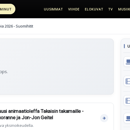
 MINUT
UUSIMMAT
VIIHDE
ELOKUVAT
TV
MUSIIK
pia 2026 - Suomihitit
U
ipps.
 uusi animaatioleffa Takaisin takamaille -
oranne ja Jon-Jon Geitel
va yksinoikeudella.