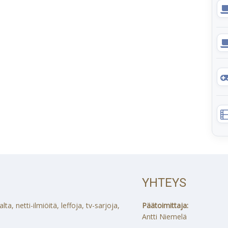
YHTEYS
a, netti-ilmiöitä, leffoja, tv-sarjoja,
Päätoimittaja:
Antti Niemelä