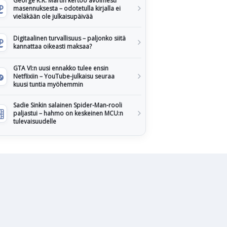
George R.R. Martin kertoo avoimesti
masennuksesta – odotetulla kirjalla ei
vieläkään ole julkaisupäivää
Digitaalinen turvallisuus – paljonko siitä
kannattaa oikeasti maksaa?
GTA VI:n uusi ennakko tulee ensin
Netflixiin – YouTube-julkaisu seuraa
kuusi tuntia myöhemmin
Sadie Sinkin salainen Spider-Man-rooli
paljastui – hahmo on keskeinen MCU:n
tulevaisuudelle