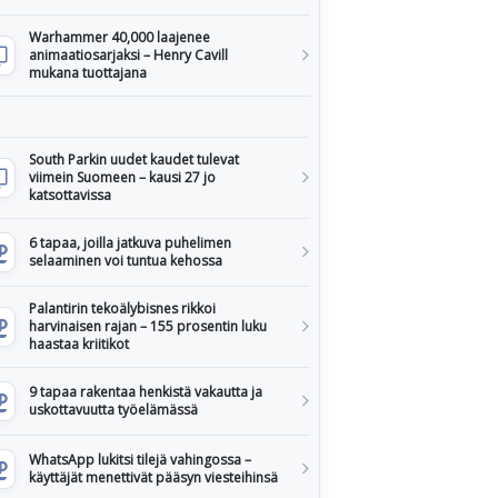
Warhammer 40,000 laajenee
animaatiosarjaksi – Henry Cavill
mukana tuottajana
South Parkin uudet kaudet tulevat
viimein Suomeen – kausi 27 jo
katsottavissa
6 tapaa, joilla jatkuva puhelimen
selaaminen voi tuntua kehossa
Palantirin tekoälybisnes rikkoi
harvinaisen rajan – 155 prosentin luku
haastaa kriitikot
9 tapaa rakentaa henkistä vakautta ja
uskottavuutta työelämässä
WhatsApp lukitsi tilejä vahingossa –
käyttäjät menettivät pääsyn viesteihinsä