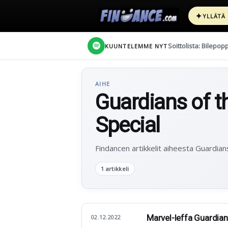
✦
YLLÄTÄ
Soittolista: Bilepop
KUUNTELEMME NYT
AIHE
Guardians of t
Special
Findancen artikkelit aiheesta Guardian
1 artikkeli
Marvel-leffa Guardians
02.12.2022