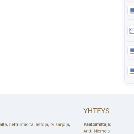
YHTEYS
a, netti-ilmiöitä, leffoja, tv-sarjoja,
Päätoimittaja:
Antti Niemelä