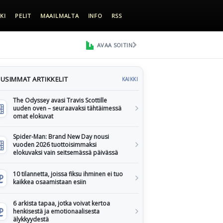
KI
PELIT
MAAILMALTA
INFO
RSS
AVAA SOITIN
USIMMAT ARTIKKELIT
KAIKKI
The Odyssey avasi Travis Scottille
uuden oven – seuraavaksi tähtäimessä
omat elokuvat
Spider-Man: Brand New Day nousi
vuoden 2026 tuottoisimmaksi
elokuvaksi vain seitsemässä päivässä
10 tilannetta, joissa fiksu ihminen ei tuo
kaikkea osaamistaan esiin
6 arkista tapaa, jotka voivat kertoa
henkisestä ja emotionaalisesta
älykkyydestä