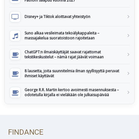
Fathom saapuu vuonna 2027
Disney+ ja Tiktok aloittavat yhteistyön
Suno alkaa vesileimata tekoälykappaleita –
massajakelua suoratoistoon rajoitetaan
ChatGPT:n ilmaiskäyttäjät saavat rajattomat
tekstikeskustelut – nämä rajat jäävät voimaan
8 lausetta, joita suunnitelmia ilman syyllisyyttä peruvat
ihmiset käyttävät
George R.R. Martin kertoo avoimesti masennuksesta –
odotetulla kirjalla ei vieläkään ole julkaisupäivää
FINDANCE