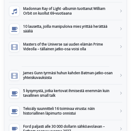
Madonnan Ray of Light -albumin tuottanut William
Orbit on kuollut 69-vuotiaana
10 lausetta, joilla manipuloiva mies yrittää herättää
sääliä
Masters of the Universe sai uuden elämän Prime
Videolla – tällainen jatko-osa voisi olla
James Gunn tyrmäsi huhun kahden Batman-jatko-osan
yhteiskuvauksista
5 kysymystä, jotka kertovat ihmisestä enemmän kuin
tavallinen small talk
Tekoäly suunnitteli 16 toimivaa virusta: näin
historiallinen läpimurto onnistui
Ford paljasti alle 30 000 dollarin sähköavolavan –