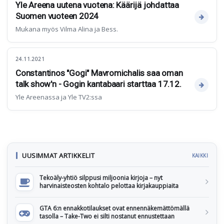
Yle Areena uutena vuotena: Käärijä johdattaa
Suomen vuoteen 2024
Mukana myös Vilma Alina ja Bess.
24.11.2021
Constantinos "Gogi" Mavromichalis saa oman
talk show'n - Gogin kantabaari starttaa 17.12.
Yle Areenassa ja Yle TV2:ssa
UUSIMMAT ARTIKKELIT
KAIKKI
Tekoäly-yhtiö silppusi miljoonia kirjoja – nyt
harvinaisteosten kohtalo pelottaa kirjakauppiaita
GTA 6:n ennakkotilaukset ovat ennennäkemättömällä
tasolla – Take-Two ei silti nostanut ennustettaan