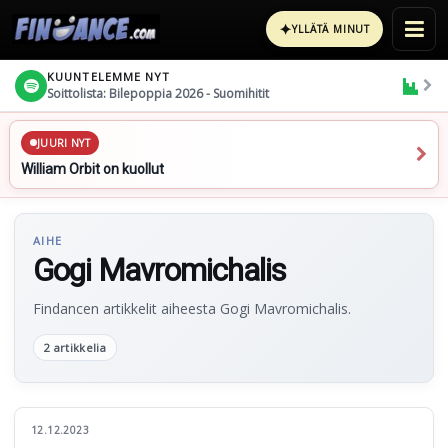
✦
YLLÄTÄ MINUT
KUUNTELEMME NYT
Soittolista: Bilepoppia 2026 - Suomihitit
JUURI NYT
William Orbit on kuollut
AIHE
Gogi Mavromichalis
Findancen artikkelit aiheesta Gogi Mavromichalis.
2 artikkelia
12.12.2023