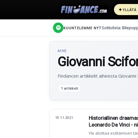
✦
YLLÄTÄ
Soittolista: Bilepop
KUUNTELEMME NYT
AIHE
Giovanni Scifo
Findancen artikkelit aiheesta Giovanni S
1 artikkeli
Historiallinen draama
19.11.2021
Leonardo Da Vinci - n
Yle aloittaa esittämisen t