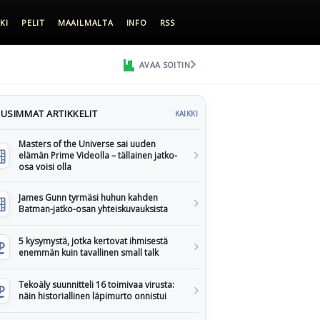
KI
PELIT
MAAILMALTA
INFO
RSS
AVAA SOITIN
USIMMAT ARTIKKELIT
KAIKKI
Masters of the Universe sai uuden
elämän Prime Videolla – tällainen jatko-
osa voisi olla
James Gunn tyrmäsi huhun kahden
Batman-jatko-osan yhteiskuvauksista
5 kysymystä, jotka kertovat ihmisestä
enemmän kuin tavallinen small talk
Tekoäly suunnitteli 16 toimivaa virusta:
näin historiallinen läpimurto onnistui