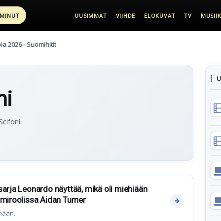
 MINUT
UUSIMMAT
VIIHDE
ELOKUVAT
TV
MUSIIK
pia 2026 - Suomihitit
U
ni
cifoni.
sarja Leonardo näyttää, mikä oli miehiään
imiroolissa Aidan Turner
änään.