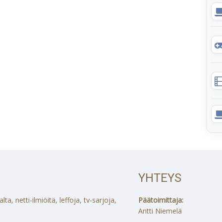
YHTEYS
a, netti-ilmiöitä, leffoja, tv-sarjoja,
Päätoimittaja:
Antti Niemelä