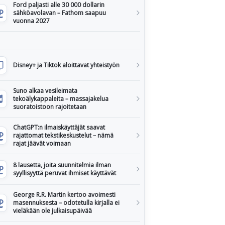
Ford paljasti alle 30 000 dollarin
sähköavolavan – Fathom saapuu
vuonna 2027
Disney+ ja Tiktok aloittavat yhteistyön
Suno alkaa vesileimata
tekoälykappaleita – massajakelua
suoratoistoon rajoitetaan
ChatGPT:n ilmaiskäyttäjät saavat
rajattomat tekstikeskustelut – nämä
rajat jäävät voimaan
8 lausetta, joita suunnitelmia ilman
syyllisyyttä peruvat ihmiset käyttävät
George R.R. Martin kertoo avoimesti
masennuksesta – odotetulla kirjalla ei
vieläkään ole julkaisupäivää