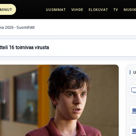
 MINUT
UUSIMMAT
VIIHDE
ELOKUVAT
TV
MUSIIK
pia 2026 - Suomihitit
teli 16 toimivaa virusta
U