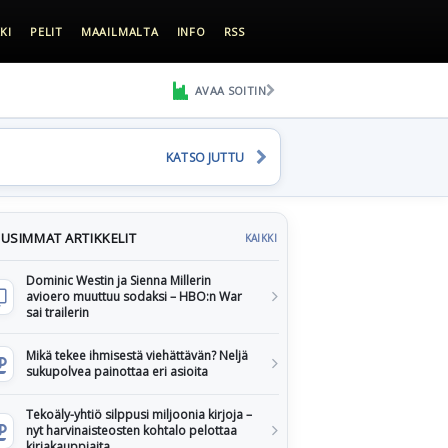
KI
PELIT
MAAILMALTA
INFO
RSS
AVAA SOITIN
KATSO JUTTU
USIMMAT ARTIKKELIT
KAIKKI
Dominic Westin ja Sienna Millerin
avioero muuttuu sodaksi – HBO:n War
sai trailerin
Mikä tekee ihmisestä viehättävän? Neljä
sukupolvea painottaa eri asioita
Tekoäly-yhtiö silppusi miljoonia kirjoja –
nyt harvinaisteosten kohtalo pelottaa
kirjakauppiaita