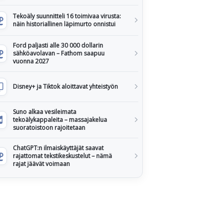
Tekoäly suunnitteli 16 toimivaa virusta:
näin historiallinen läpimurto onnistui
Ford paljasti alle 30 000 dollarin
sähköavolavan – Fathom saapuu
vuonna 2027
Disney+ ja Tiktok aloittavat yhteistyön
Suno alkaa vesileimata
tekoälykappaleita – massajakelua
suoratoistoon rajoitetaan
ChatGPT:n ilmaiskäyttäjät saavat
rajattomat tekstikeskustelut – nämä
rajat jäävät voimaan