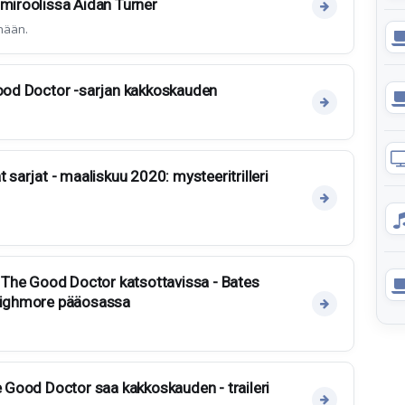
imiroolissa Aidan Turner
änään.
Good Doctor -sarjan kakkoskauden
t sarjat - maaliskuu 2020: mysteeritrilleri
ja The Good Doctor katsottavissa - Bates
 Highmore pääosassa
e Good Doctor saa kakkoskauden - traileri