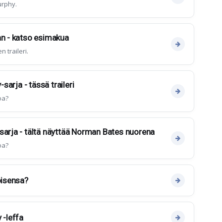
urphy.
an - katso esimakua
traileri.
-sarja - tässä traileri
oa?
sarja - tältä näyttää Norman Bates nuorena
oa?
oisensa?
 -leffa