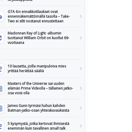
GTA 6:n ennakkotilaukset ovat
ennennäkemättömällä tasolla – Take-
Two ei silti nostanut ennustettaan
Madonnan Ray of Light -albumin
tuottanut William Orbit on kuollut 69-
vuotiaana
10 lausetta, joilla manipuloiva mies
yrittää herättää sääliä
Masters of the Universe sai uuden
elämän Prime Videolla – tällainen jatko-
osa voisi olla
James Gunn tyrmäsi huhun kahden
Batman-jatko-osan yhteiskuvauksista
5 kysymystä, jotka kertovat ihmisestä
enemmän kuin tavallinen small talk