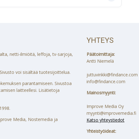
YHTEYS
a, netti-ilmiöitä, leffoja, tv-sarjoja,
Päätoimittaja:
Antti Niemelä
ivusto voi sisältää tuotesijoittelua.
juttuvinkki@findance.com
info@findance.com
ökokemuksen parantamiseen. Sivustoa
misen laitteellesi. Lisätietoja
Mainosmyynti:
Improve Media Oy
1998.
myynti@improvemedia.fi
 Improve Media, Nostemedia ja
Katso yhteystiedot
Yhteistyöideat: