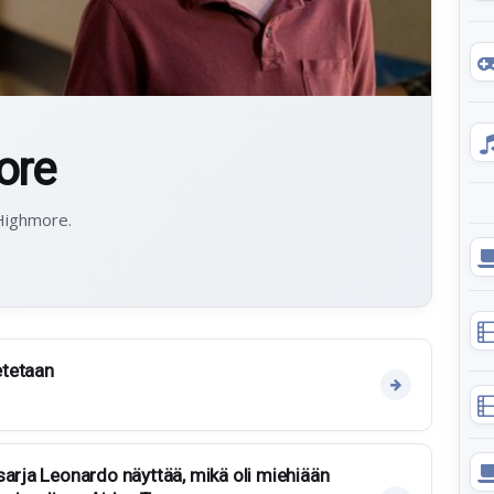
ore
 Highmore.
etetaan
sarja Leonardo näyttää, mikä oli miehiään