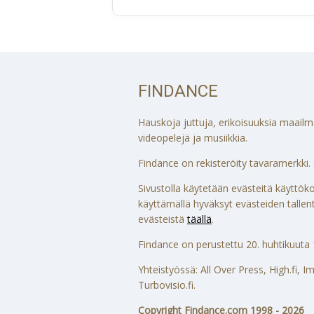
FINDANCE
Hauskoja juttuja, erikoisuuksia maailmalt
videopelejä ja musiikkia.
Findance on rekisteröity tavaramerkki. S
Sivustolla käytetään evästeitä käytt
käyttämällä hyväksyt evästeiden tallenta
evästeistä
täällä
.
Findance on perustettu 20. huhtikuuta 
Yhteistyössä: All Over Press, High.fi,
Turbovisio.fi.
Copyright Findance.com 1998 - 2026