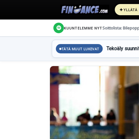
✦
YLLÄTÄ
Soittolista: Bilepop
KUUNTELEMME NYT
Tekoäly suunnit
TÄTÄ MUUT LUKEVAT