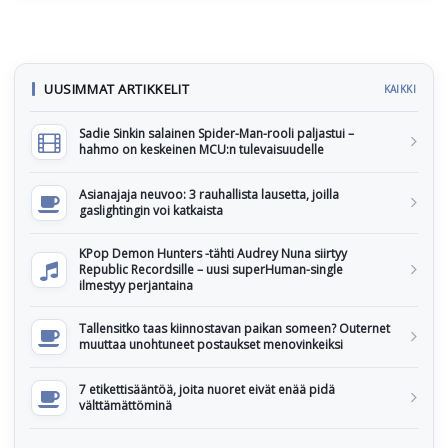
UUSIMMAT ARTIKKELIT
KAIKKI
Sadie Sinkin salainen Spider-Man-rooli paljastui –
hahmo on keskeinen MCU:n tulevaisuudelle
Asianajaja neuvoo: 3 rauhallista lausetta, joilla
gaslightingin voi katkaista
KPop Demon Hunters -tähti Audrey Nuna siirtyy
Republic Recordsille – uusi superHuman-single
ilmestyy perjantaina
Tallensitko taas kiinnostavan paikan someen? Outernet
muuttaa unohtuneet postaukset menovinkeiksi
7 etikettisääntöä, joita nuoret eivät enää pidä
välttämättöminä