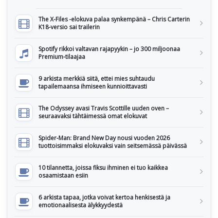
The X-Files -elokuva palaa synkempänä – Chris Carterin
K18-versio sai trailerin
Spotify rikkoi valtavan rajapyykin – jo 300 miljoonaa
Premium-tilaajaa
9 arkista merkkiä siitä, ettei mies suhtaudu
tapailemaansa ihmiseen kunnioittavasti
The Odyssey avasi Travis Scottille uuden oven –
seuraavaksi tähtäimessä omat elokuvat
Spider-Man: Brand New Day nousi vuoden 2026
tuottoisimmaksi elokuvaksi vain seitsemässä päivässä
10 tilannetta, joissa fiksu ihminen ei tuo kaikkea
osaamistaan esiin
6 arkista tapaa, jotka voivat kertoa henkisestä ja
emotionaalisesta älykkyydestä