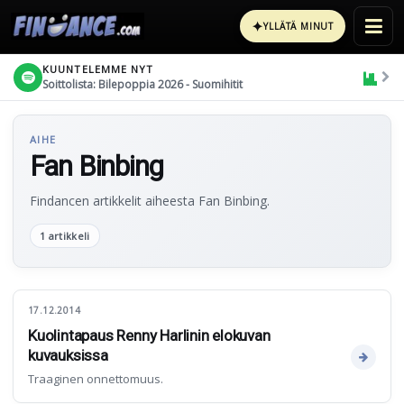
✦
YLLÄTÄ MINUT
KUUNTELEMME NYT
Soittolista: Bilepoppia 2026 - Suomihitit
AIHE
Fan Binbing
Findancen artikkelit aiheesta Fan Binbing.
1 artikkeli
17.12.2014
Kuolintapaus Renny Harlinin elokuvan
kuvauksissa
Traaginen onnettomuus.