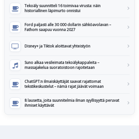
Tekoäly suunnitteli 16 toimivaa virusta: näin
historiallinen läpimurto onnistui
Ford paljasti alle 30 000 dollarin sähköavolavan –
Fathom saapuu vuonna 2027
Disney+ ja Tiktok aloittavat yhteistyön
Suno alkaa vesileimata tekoälykappaleita –
massajakelua suoratoistoon rajoitetaan
ChatGPT:n ilmaiskäyttäjät saavat rajattomat
tekstikeskustelut – nämä rajat jäävät voimaan
8 lausetta, joita suunnitelmia ilman syyllisyyttä peruvat
ihmiset käyttävät