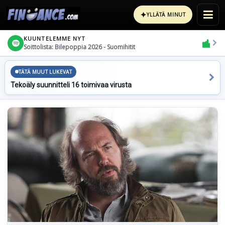
✦
YLLÄTÄ MINUT
KUUNTELEMME NYT
Soittolista: Bilepoppia 2026 - Suomihitit
TÄTÄ MUUT LUKEVAT
Tekoäly suunnitteli 16 toimivaa virusta