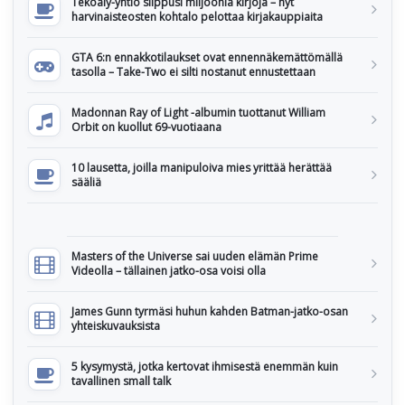
Tekoäly-yhtiö silppusi miljoonia kirjoja – nyt
harvinaisteosten kohtalo pelottaa kirjakauppiaita
GTA 6:n ennakkotilaukset ovat ennennäkemättömällä
tasolla – Take-Two ei silti nostanut ennustettaan
Madonnan Ray of Light -albumin tuottanut William
Orbit on kuollut 69-vuotiaana
10 lausetta, joilla manipuloiva mies yrittää herättää
sääliä
Masters of the Universe sai uuden elämän Prime
Videolla – tällainen jatko-osa voisi olla
James Gunn tyrmäsi huhun kahden Batman-jatko-osan
yhteiskuvauksista
5 kysymystä, jotka kertovat ihmisestä enemmän kuin
tavallinen small talk