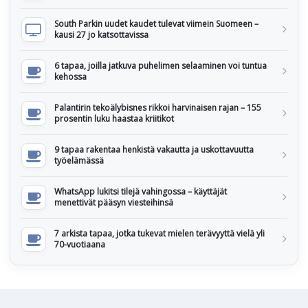
South Parkin uudet kaudet tulevat viimein Suomeen –
kausi 27 jo katsottavissa
6 tapaa, joilla jatkuva puhelimen selaaminen voi tuntua
kehossa
Palantirin tekoälybisnes rikkoi harvinaisen rajan – 155
prosentin luku haastaa kriitikot
9 tapaa rakentaa henkistä vakautta ja uskottavuutta
työelämässä
WhatsApp lukitsi tilejä vahingossa – käyttäjät
menettivät pääsyn viesteihinsä
7 arkista tapaa, jotka tukevat mielen terävyyttä vielä yli
70-vuotiaana