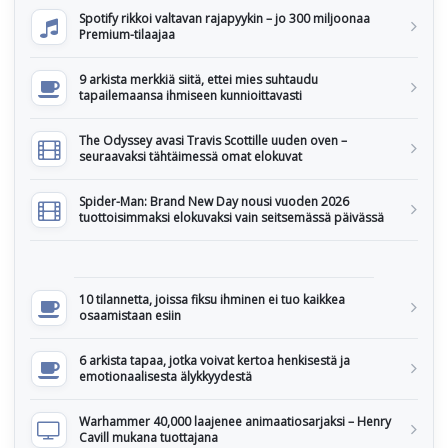
Spotify rikkoi valtavan rajapyykin – jo 300 miljoonaa
Premium-tilaajaa
9 arkista merkkiä siitä, ettei mies suhtaudu
tapailemaansa ihmiseen kunnioittavasti
The Odyssey avasi Travis Scottille uuden oven –
seuraavaksi tähtäimessä omat elokuvat
Spider-Man: Brand New Day nousi vuoden 2026
tuottoisimmaksi elokuvaksi vain seitsemässä päivässä
10 tilannetta, joissa fiksu ihminen ei tuo kaikkea
osaamistaan esiin
6 arkista tapaa, jotka voivat kertoa henkisestä ja
emotionaalisesta älykkyydestä
Warhammer 40,000 laajenee animaatiosarjaksi – Henry
Cavill mukana tuottajana