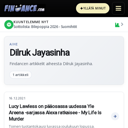
✦
YLLÄTÄ MINUT
KUUNTELEMME NYT
Soittolista: Bilepoppia 2026 - Suomihitit
AIHE
Dilruk Jayasinha
Findancen artikkelit aiheesta Dilruk Jayasinha.
1 artikkeli
16.12.2021
Lucy Lawless on pääosassa uudessa Yle
Areena -sarjassa Alexa ratkaisee - My Life Is
Murder
Toinen tuotantokausi luvassa joulukuun lopussa.