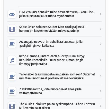
GTA VI:n uusi ennakko tulee ensin Netflixiin – YouTube-
julkaisu seuraa kuusi tuntia myöhemmin
Sadie Sinkin salainen Spider-Man-rooli paljastui –
hahmo on keskeinen MCU:n tulevaisuudelle
Asianajaja neuvoo: 3 rauhallista lausetta, joilla
gaslightingin voi katkaista
KPop Demon Hunters -tähti Audrey Nuna siirtyy
Republic Recordsille – uusi superHuman-single
ilmestyy perjantaina
Tallensitko taas kiinnostavan paikan someen? Outernet
muuttaa unohtuneet postaukset menovinkeiksi
7 etikettisääntöä, joita nuoret eivät enää pidä
välttämättöminä
The X-Files -elokuva palaa synkempänä – Chris Carterin
K18-versio sai trailerin