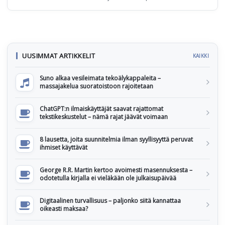
UUSIMMAT ARTIKKELIT
KAIKKI
Suno alkaa vesileimata tekoälykappaleita –
massajakelua suoratoistoon rajoitetaan
ChatGPT:n ilmaiskäyttäjät saavat rajattomat
tekstikeskustelut – nämä rajat jäävät voimaan
8 lausetta, joita suunnitelmia ilman syyllisyyttä peruvat
ihmiset käyttävät
George R.R. Martin kertoo avoimesti masennuksesta –
odotetulla kirjalla ei vieläkään ole julkaisupäivää
Digitaalinen turvallisuus – paljonko siitä kannattaa
oikeasti maksaa?