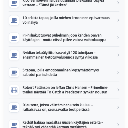
Rico Verhoeven haluaa uusinnan Oleksandr Usykia
vastaan – "Tämä jäi kesken"
10 arkista tapaa, joilla miehen krooninen epävarmuus
voi näkyä
Pii-hiiliakut tuovat puhelimiin jopa kahden päivän
käyttöajan – mutta niissä piilee vaikea vaihtokauppa
Nvidian tekoälyliitto kasvoi yli 120 toimijaan –
ensimmäinen tietoturvaluonnos syntyi viikossa
5 tapaa, joilla emotionaalinen kypsymättömyys
sabotoi parisuhdetta
Robert Pattinson on leffan Chris Hansen – Primetime-
traileri näyttää To Catch a Predatorin synkän nousun
9 lausetta, joista välittäminen usein kuuluu –
ratkaisevaa on, seuraavatko teot perässä
Reddit haluaa madaltaa uusien käyttäjien esteitä –
tekoäly voi vähentää karman merkitystä