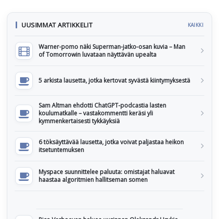
UUSIMMAT ARTIKKELIT
KAIKKI
Warner-pomo näki Superman-jatko-osan kuvia – Man
of Tomorrowin luvataan näyttävän upealta
5 arkista lausetta, jotka kertovat syvästä kiintymyksestä
Sam Altman ehdotti ChatGPT-podcastia lasten
koulumatkalle – vastakommentti keräsi yli
kymmenkertaisesti tykkäyksiä
6 töksäyttävää lausetta, jotka voivat paljastaa heikon
itsetuntemuksen
Myspace suunnittelee paluuta: omistajat haluavat
haastaa algoritmien hallitseman somen