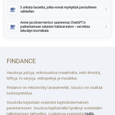
5 arkista lausetta, jotka voivat myrkyttää parisuhteen
vähitellen
Annie Jacobsen kertoo saaneensa ChatGPT:n
paikantamaan salaisen hätävaraston – varoittaa
tekoälyn bioriskistä
FINDANCE
Hauskoja juttuja, erikoisuuksia maailmalta, netti-ilmiöitä,
leffoja, tv-sarjoja, videopelejä ja musiikkia.
Findance on rekisteröity tavaramerkki. Sivusto voi sisältää
tuotesijoittelua.
Sivustolla käytetään evästeitä käyttökokemuksen
parantamiseen. Sivustoa käyttämällä hyväksyt evästeiden
tallentamisen laitteellesi. Lisätietoja evästeistä
täällä
.