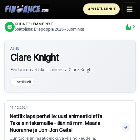
✦
YLLÄTÄ MINUT
KUUNTELEMME NYT
Soittolista: Bilepoppia 2026 - Suomihitit
AIHE
Clare Knight
Findancen artikkelit aiheesta Clare Knight.
1 artikkeli
11.12.2021
Netflix lapsiperheille: uusi animaatioleffa
Takaisin takamaille - ääninä mm. Maaria
Nuoranne ja Jon-Jon Geitel
Uunituore animaatioelokuva yksinoikeudella.