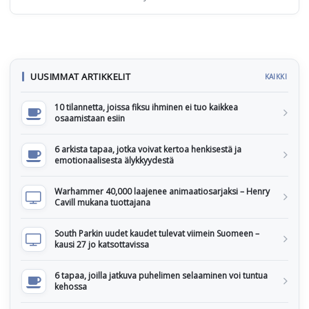
UUSIMMAT ARTIKKELIT
KAIKKI
10 tilannetta, joissa fiksu ihminen ei tuo kaikkea
osaamistaan esiin
6 arkista tapaa, jotka voivat kertoa henkisestä ja
emotionaalisesta älykkyydestä
Warhammer 40,000 laajenee animaatiosarjaksi – Henry
Cavill mukana tuottajana
South Parkin uudet kaudet tulevat viimein Suomeen –
kausi 27 jo katsottavissa
6 tapaa, joilla jatkuva puhelimen selaaminen voi tuntua
kehossa