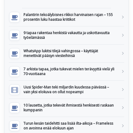
Palantirin tekoälybisnes rikkoi harvinaisen rajan – 155
prosentin luku haastaa kriitikot
9 tapaa rakentaa henkistä vakautta ja uskottavuutta
työelämässä
WhatsApp lukitsi tilejä vahingossa – käyttäjät
menettivät pääsyn viesteihinsä
7 arkista tapaa, jotka tukevat mielen terävyyttä vielä yli
70-vuotiaana
Uusi Spider-Man teki miljardin kuudessa päivässä –
vain yksi elokuva on ollut nopeampi
10 lausetta, jotka tekevät ihmisestä henkisesti raskaan
kumppanin
Turun kesän taidehitti saa lisää ilta-aikoja – Frameless
on avoinna enää elokuun ajan