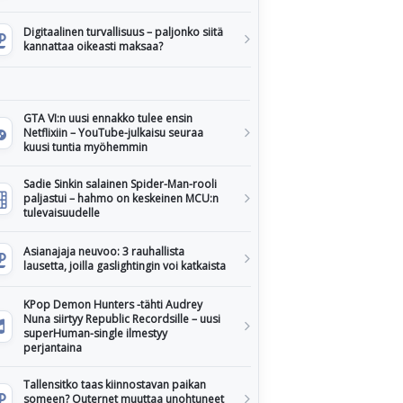
Digitaalinen turvallisuus – paljonko siitä
kannattaa oikeasti maksaa?
GTA VI:n uusi ennakko tulee ensin
Netflixiin – YouTube-julkaisu seuraa
kuusi tuntia myöhemmin
Sadie Sinkin salainen Spider-Man-rooli
paljastui – hahmo on keskeinen MCU:n
tulevaisuudelle
Asianajaja neuvoo: 3 rauhallista
lausetta, joilla gaslightingin voi katkaista
KPop Demon Hunters -tähti Audrey
Nuna siirtyy Republic Recordsille – uusi
superHuman-single ilmestyy
perjantaina
Tallensitko taas kiinnostavan paikan
someen? Outernet muuttaa unohtuneet