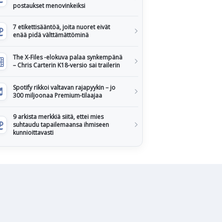
postaukset menovinkeiksi
7 etikettisääntöä, joita nuoret eivät
enää pidä välttämättöminä
The X-Files -elokuva palaa synkempänä
– Chris Carterin K18-versio sai trailerin
Spotify rikkoi valtavan rajapyykin – jo
300 miljoonaa Premium-tilaajaa
9 arkista merkkiä siitä, ettei mies
suhtaudu tapailemaansa ihmiseen
kunnioittavasti