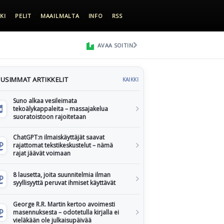
KI
PELIT
MAAILMALTA
INFO
RSS
AVAA SOITIN
USIMMAT ARTIKKELIT
KAIKKI
Suno alkaa vesileimata
tekoälykappaleita – massajakelua
suoratoistoon rajoitetaan
ChatGPT:n ilmaiskäyttäjät saavat
rajattomat tekstikeskustelut – nämä
rajat jäävät voimaan
8 lausetta, joita suunnitelmia ilman
syyllisyyttä peruvat ihmiset käyttävät
George R.R. Martin kertoo avoimesti
masennuksesta – odotetulla kirjalla ei
vieläkään ole julkaisupäivää