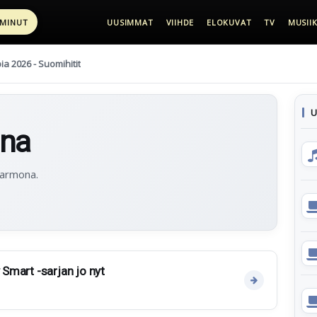
 MINUT
UUSIMMAT
VIIHDE
ELOKUVAT
TV
MUSIIK
pia 2026 - Suomihitit
U
ona
Carmona.
y Smart -sarjan jo nyt