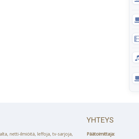
YHTEYS
a, netti-ilmiöitä, leffoja, tv-sarjoja,
Päätoimittaja: