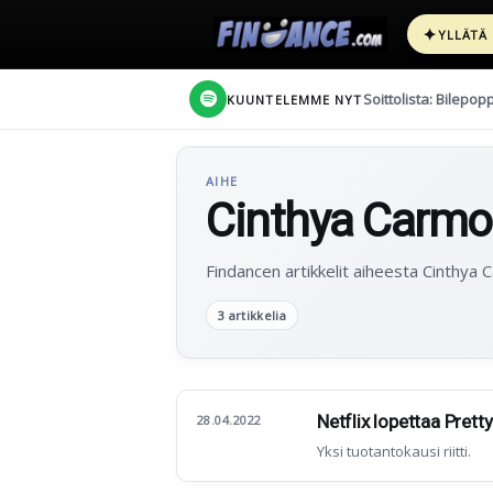
✦
YLLÄTÄ
Soittolista: Bilepop
KUUNTELEMME NYT
AIHE
Cinthya Carm
Findancen artikkelit aiheesta Cinthya 
3 artikkelia
Netflix lopettaa Prett
28.04.2022
Yksi tuotantokausi riitti.