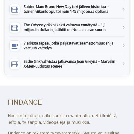
Spider-Man: Brand New Day teki jälleen historiaa –
toinen viikonloppu toi noin 145 miljoonaa dollaria
The Odyssey rikkoi kaksi valtavaa ennätystä – 1,1
miljardin dollarin jättihitti on Nolanin uran suurin
7 arkista tapaa, jotka paljastavat saamattomuuden ja
vastuun välttelyn
Sadie Sink vahvistaa jatkavansa Jean Greynä – Marvelin
X-Men-uudistus etenee
FINDANCE
Hauskoja juttuja, erikoisuuksia maailmalta, netti-ilmiöitä,
leffoja, tv-sarjoja, videopelejä ja musiikkia.
Findance on rekisteröity tavaramerkki. Sivusto voi sisältää