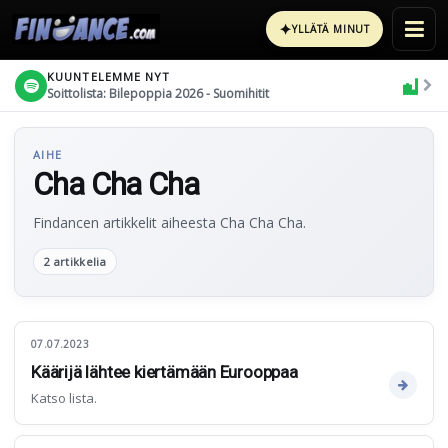
✦
YLLÄTÄ MINUT
KUUNTELEMME NYT
Soittolista: Bilepoppia 2026 - Suomihitit
AIHE
Cha Cha Cha
Findancen artikkelit aiheesta Cha Cha Cha.
2 artikkelia
07.07.2023
Käärijä lähtee kiertämään Eurooppaa
Katso lista.