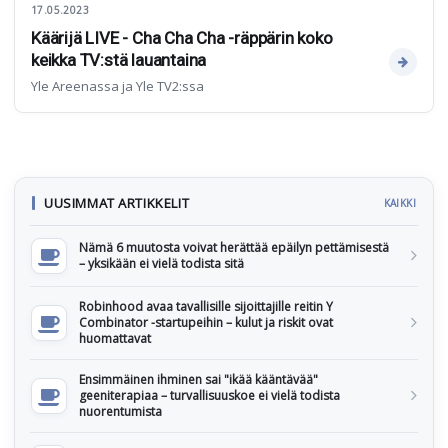
17.05.2023
Käärijä LIVE - Cha Cha Cha -räppärin koko
keikka TV:stä lauantaina
Yle Areenassa ja Yle TV2:ssa
UUSIMMAT ARTIKKELIT
KAIKKI
Nämä 6 muutosta voivat herättää epäilyn pettämisestä
– yksikään ei vielä todista sitä
Robinhood avaa tavallisille sijoittajille reitin Y
Combinator -startupeihin – kulut ja riskit ovat
huomattavat
Ensimmäinen ihminen sai "ikää kääntävää"
geeniterapiaa – turvallisuuskoe ei vielä todista
nuorentumista