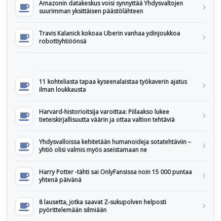
Amazonin datakeskus voisi synnyttää Yhdysvaltojen
suurimman yksittäisen päästölähteen
Travis Kalanick kokoaa Uberin vanhaa ydinjoukkoa
robottiyhtiöönsä
11 kohteliasta tapaa kyseenalaistaa työkaverin ajatus
ilman loukkausta
Harvard-historioitsija varoittaa: Piilaakso lukee
tieteiskirjallisuutta väärin ja ottaa valtion tehtäviä
Yhdysvalloissa kehitetään humanoideja sotatehtäviin –
yhtiö olisi valmis myös aseistamaan ne
Harry Potter -tähti sai OnlyFansissa noin 15 000 puntaa
yhtenä päivänä
8 lausetta, jotka saavat Z-sukupolven helposti
pyörittelemään silmiään