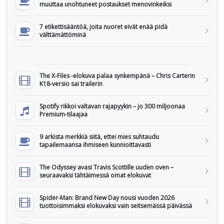
muuttaa unohtuneet postaukset menovinkeiksi
7 etikettisääntöä, joita nuoret eivät enää pidä
välttämättöminä
The X-Files -elokuva palaa synkempänä – Chris Carterin
K18-versio sai trailerin
Spotify rikkoi valtavan rajapyykin – jo 300 miljoonaa
Premium-tilaajaa
9 arkista merkkiä siitä, ettei mies suhtaudu
tapailemaansa ihmiseen kunnioittavasti
The Odyssey avasi Travis Scottille uuden oven –
seuraavaksi tähtäimessä omat elokuvat
Spider-Man: Brand New Day nousi vuoden 2026
tuottoisimmaksi elokuvaksi vain seitsemässä päivässä