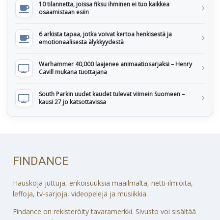
10 tilannetta, joissa fiksu ihminen ei tuo kaikkea
osaamistaan esiin
6 arkista tapaa, jotka voivat kertoa henkisestä ja
emotionaalisesta älykkyydestä
Warhammer 40,000 laajenee animaatiosarjaksi – Henry
Cavill mukana tuottajana
South Parkin uudet kaudet tulevat viimein Suomeen –
kausi 27 jo katsottavissa
FINDANCE
Hauskoja juttuja, erikoisuuksia maailmalta, netti-ilmiöitä,
leffoja, tv-sarjoja, videopelejä ja musiikkia.
Findance on rekisteröity tavaramerkki. Sivusto voi sisältää