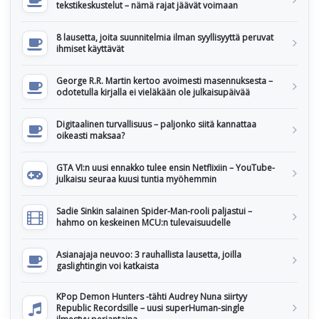
tekstikeskustelut – nämä rajat jäävät voimaan
8 lausetta, joita suunnitelmia ilman syyllisyyttä peruvat
ihmiset käyttävät
George R.R. Martin kertoo avoimesti masennuksesta –
odotetulla kirjalla ei vieläkään ole julkaisupäivää
Digitaalinen turvallisuus – paljonko siitä kannattaa
oikeasti maksaa?
GTA VI:n uusi ennakko tulee ensin Netflixiin – YouTube-
julkaisu seuraa kuusi tuntia myöhemmin
Sadie Sinkin salainen Spider-Man-rooli paljastui –
hahmo on keskeinen MCU:n tulevaisuudelle
Asianajaja neuvoo: 3 rauhallista lausetta, joilla
gaslightingin voi katkaista
KPop Demon Hunters -tähti Audrey Nuna siirtyy
Republic Recordsille – uusi superHuman-single