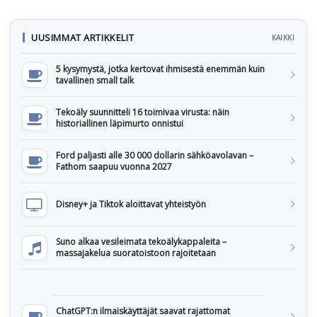
UUSIMMAT ARTIKKELIT
KAIKKI
5 kysymystä, jotka kertovat ihmisestä enemmän kuin
tavallinen small talk
Tekoäly suunnitteli 16 toimivaa virusta: näin
historiallinen läpimurto onnistui
Ford paljasti alle 30 000 dollarin sähköavolavan –
Fathom saapuu vuonna 2027
Disney+ ja Tiktok aloittavat yhteistyön
Suno alkaa vesileimata tekoälykappaleita –
massajakelua suoratoistoon rajoitetaan
ChatGPT:n ilmaiskäyttäjät saavat rajattomat