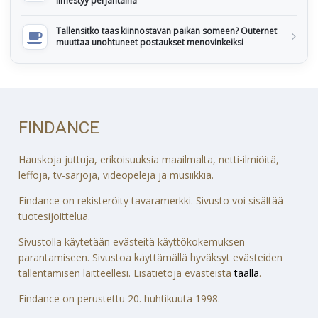
ilmestyy perjantaina
Tallensitko taas kiinnostavan paikan someen? Outernet
muuttaa unohtuneet postaukset menovinkeiksi
FINDANCE
Hauskoja juttuja, erikoisuuksia maailmalta, netti-ilmiöitä,
leffoja, tv-sarjoja, videopelejä ja musiikkia.
Findance on rekisteröity tavaramerkki. Sivusto voi sisältää
tuotesijoittelua.
Sivustolla käytetään evästeitä käyttökokemuksen
parantamiseen. Sivustoa käyttämällä hyväksyt evästeiden
tallentamisen laitteellesi. Lisätietoja evästeistä
täällä
.
Findance on perustettu 20. huhtikuuta 1998.