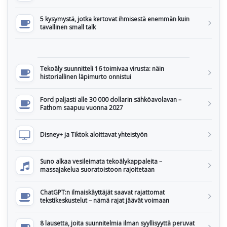
5 kysymystä, jotka kertovat ihmisestä enemmän kuin
tavallinen small talk
Tekoäly suunnitteli 16 toimivaa virusta: näin
historiallinen läpimurto onnistui
Ford paljasti alle 30 000 dollarin sähköavolavan –
Fathom saapuu vuonna 2027
Disney+ ja Tiktok aloittavat yhteistyön
Suno alkaa vesileimata tekoälykappaleita –
massajakelua suoratoistoon rajoitetaan
ChatGPT:n ilmaiskäyttäjät saavat rajattomat
tekstikeskustelut – nämä rajat jäävät voimaan
8 lausetta, joita suunnitelmia ilman syyllisyyttä peruvat