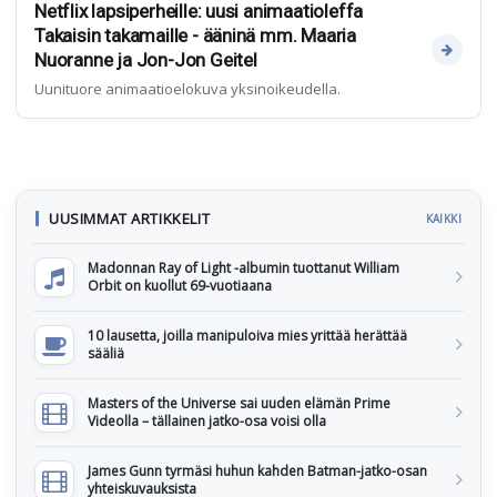
Netflix lapsiperheille: uusi animaatioleffa
Takaisin takamaille - ääninä mm. Maaria
Nuoranne ja Jon-Jon Geitel
Uunituore animaatioelokuva yksinoikeudella.
UUSIMMAT ARTIKKELIT
KAIKKI
Madonnan Ray of Light -albumin tuottanut William
Orbit on kuollut 69-vuotiaana
10 lausetta, joilla manipuloiva mies yrittää herättää
sääliä
Masters of the Universe sai uuden elämän Prime
Videolla – tällainen jatko-osa voisi olla
James Gunn tyrmäsi huhun kahden Batman-jatko-osan
yhteiskuvauksista