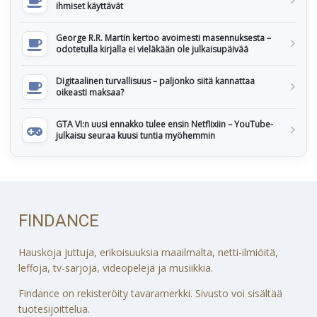
ihmiset käyttävät
George R.R. Martin kertoo avoimesti masennuksesta –
odotetulla kirjalla ei vieläkään ole julkaisupäivää
Digitaalinen turvallisuus – paljonko siitä kannattaa
oikeasti maksaa?
GTA VI:n uusi ennakko tulee ensin Netflixiin – YouTube-
julkaisu seuraa kuusi tuntia myöhemmin
FINDANCE
Hauskoja juttuja, erikoisuuksia maailmalta, netti-ilmiöitä,
leffoja, tv-sarjoja, videopelejä ja musiikkia.
Findance on rekisteröity tavaramerkki. Sivusto voi sisältää
tuotesijoittelua.