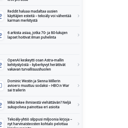
Reddit haluaa madaltaa uusien
käyttäjien esteitä – tekoäly voi vähentää
karman merkitystä
6 arkista asiaa, jotka 70- ja 80-lukujen
lapset hoitivat ilman puhelinta
OpenAI keskeytti osan Astra-mallin
kehitystyöstä – kyberkyvyt herättivät
vakavan turvallisuushuolen
Dominic Westin ja Sienna Millerin
avioero muuttuu sodaksi – HBO:n War
sai trailerin
Mikä tekee ihmisestä viehättävän? Neljä
sukupolvea painottaa eri asioita
Tekoäly-yhtiö silppusi miljoonia kirjoja –
nyt harvinaisteosten kohtalo pelottaa