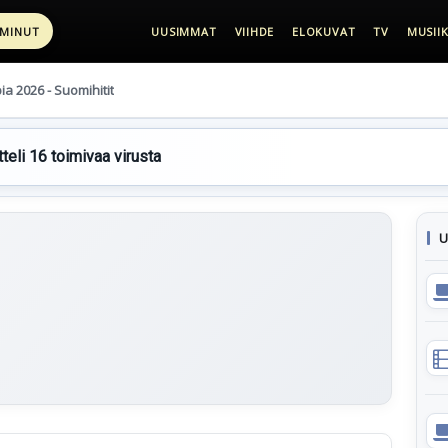
 MINUT
UUSIMMAT
VIIHDE
ELOKUVAT
TV
MUSIIK
pia 2026 - Suomihitit
teli 16 toimivaa virusta
U