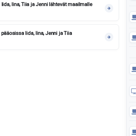
ida, Iina, Tiia ja Jenni lähtevät maailmalle
ääosissa Iida, Iina, Jenni ja Tiia