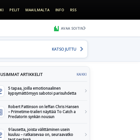
KI
PELIT
MAAILMALTA
INFO
RSS
AVAA SOITIN
KATSO JUTTU
USIMMAT ARTIKKELIT
KAIKKI
5 tapaa, joilla emotionaalinen
kypsymättömyys sabotoi parisuhdetta
Robert Pattinson on leffan Chris Hansen
– Primetime-traileri näyttää To Catch a
Predatorin synkän nousun
9 lausetta, joista välittäminen usein
kuuluu – ratkaisevaa on, seuraavatko
teot perässä