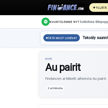
✦
YLLÄTÄ
Soittolista: Bilepop
KUUNTELEMME NYT
Tekoäly suunnit
TÄTÄ MUUT LUKEVAT
AIHE
Au pairit
Findancen artikkelit aiheesta Au pairit.
2 artikkelia