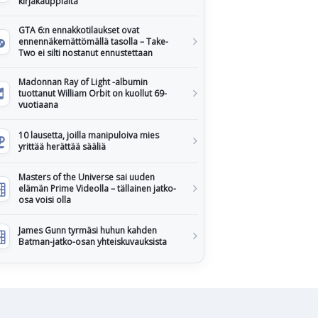
kirjakauppiaita
GTA 6:n ennakkotilaukset ovat
ennennäkemättömällä tasolla – Take-
Two ei silti nostanut ennustettaan
Madonnan Ray of Light -albumin
tuottanut William Orbit on kuollut 69-
vuotiaana
10 lausetta, joilla manipuloiva mies
yrittää herättää sääliä
Masters of the Universe sai uuden
elämän Prime Videolla – tällainen jatko-
osa voisi olla
James Gunn tyrmäsi huhun kahden
Batman-jatko-osan yhteiskuvauksista