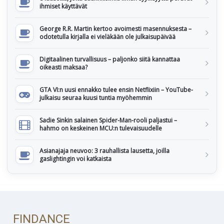
ihmiset käyttävät
George R.R. Martin kertoo avoimesti masennuksesta –
odotetulla kirjalla ei vieläkään ole julkaisupäivää
Digitaalinen turvallisuus – paljonko siitä kannattaa
oikeasti maksaa?
GTA VI:n uusi ennakko tulee ensin Netflixiin – YouTube-
julkaisu seuraa kuusi tuntia myöhemmin
Sadie Sinkin salainen Spider-Man-rooli paljastui –
hahmo on keskeinen MCU:n tulevaisuudelle
Asianajaja neuvoo: 3 rauhallista lausetta, joilla
gaslightingin voi katkaista
FINDANCE