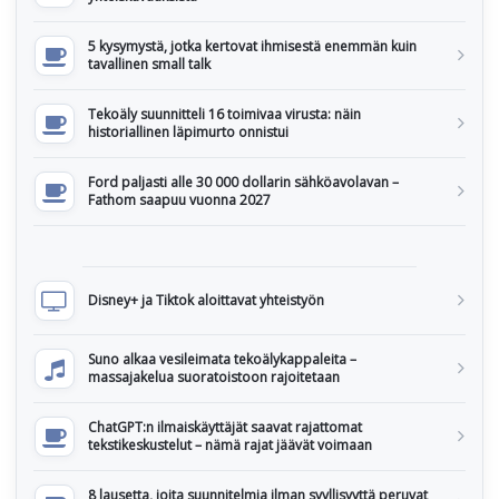
5 kysymystä, jotka kertovat ihmisestä enemmän kuin
tavallinen small talk
Tekoäly suunnitteli 16 toimivaa virusta: näin
historiallinen läpimurto onnistui
Ford paljasti alle 30 000 dollarin sähköavolavan –
Fathom saapuu vuonna 2027
Disney+ ja Tiktok aloittavat yhteistyön
Suno alkaa vesileimata tekoälykappaleita –
massajakelua suoratoistoon rajoitetaan
ChatGPT:n ilmaiskäyttäjät saavat rajattomat
tekstikeskustelut – nämä rajat jäävät voimaan
8 lausetta, joita suunnitelmia ilman syyllisyyttä peruvat