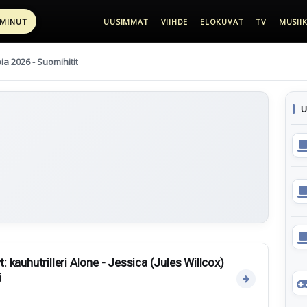
 MINUT
UUSIMMAT
VIIHDE
ELOKUVAT
TV
MUSIIK
pia 2026 - Suomihitit
U
t: kauhutrilleri Alone - Jessica (Jules Willcox)
ä