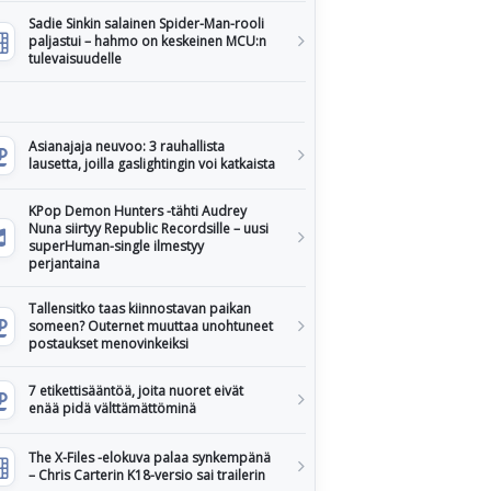
Sadie Sinkin salainen Spider-Man-rooli
paljastui – hahmo on keskeinen MCU:n
tulevaisuudelle
Asianajaja neuvoo: 3 rauhallista
lausetta, joilla gaslightingin voi katkaista
KPop Demon Hunters -tähti Audrey
Nuna siirtyy Republic Recordsille – uusi
superHuman-single ilmestyy
perjantaina
Tallensitko taas kiinnostavan paikan
someen? Outernet muuttaa unohtuneet
postaukset menovinkeiksi
7 etikettisääntöä, joita nuoret eivät
enää pidä välttämättöminä
The X-Files -elokuva palaa synkempänä
– Chris Carterin K18-versio sai trailerin