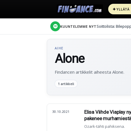
✦
YLLÄTÄ
Soittolista: Bilepop
KUUNTELEMME NYT
AIHE
Alone
Findancen artikkelit aiheesta Alone.
1 artikkeli
Elisa Viihde Viaplay ny
30.10.2021
pakenee murhamiest
Ozark-tähti pahiksena.