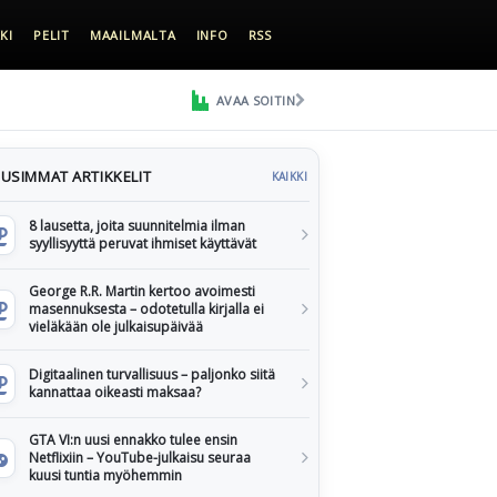
KI
PELIT
MAAILMALTA
INFO
RSS
AVAA SOITIN
USIMMAT ARTIKKELIT
KAIKKI
8 lausetta, joita suunnitelmia ilman
syyllisyyttä peruvat ihmiset käyttävät
George R.R. Martin kertoo avoimesti
masennuksesta – odotetulla kirjalla ei
vieläkään ole julkaisupäivää
Digitaalinen turvallisuus – paljonko siitä
kannattaa oikeasti maksaa?
GTA VI:n uusi ennakko tulee ensin
Netflixiin – YouTube-julkaisu seuraa
kuusi tuntia myöhemmin