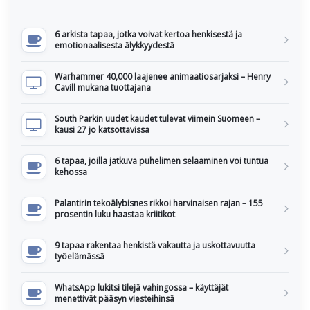
6 arkista tapaa, jotka voivat kertoa henkisestä ja
emotionaalisesta älykkyydestä
Warhammer 40,000 laajenee animaatiosarjaksi – Henry
Cavill mukana tuottajana
South Parkin uudet kaudet tulevat viimein Suomeen –
kausi 27 jo katsottavissa
6 tapaa, joilla jatkuva puhelimen selaaminen voi tuntua
kehossa
Palantirin tekoälybisnes rikkoi harvinaisen rajan – 155
prosentin luku haastaa kriitikot
9 tapaa rakentaa henkistä vakautta ja uskottavuutta
työelämässä
WhatsApp lukitsi tilejä vahingossa – käyttäjät
menettivät pääsyn viesteihinsä