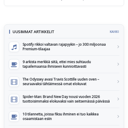
UUSIMMAT ARTIKKELIT
KAIKKI
Spotify rikkoi valtavan rajapyykin – jo 300 miljoonaa
Premium-tilaajaa
9 arkista merkkiä siitä, ettei mies suhtaudu
tapailemaansa ihmiseen kunnioittavasti
The Odyssey avasi Travis Scottille uuden oven –
seuraavaksi tähtäimessä omat elokuvat
Spider-Man: Brand New Day nousi vuoden 2026
tuottoisimmaksi elokuvaksi vain seitsemässä päivässä
10 tilannetta, joissa fiksu ihminen ei tuo kaikkea
osaamistaan esiin