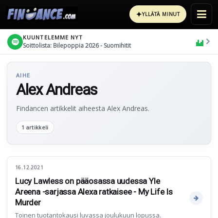
✦
YLLÄTÄ MINUT
KUUNTELEMME NYT
Soittolista: Bilepoppia 2026 - Suomihitit
AIHE
Alex Andreas
Findancen artikkelit aiheesta Alex Andreas.
1 artikkeli
16.12.2021
Lucy Lawless on pääosassa uudessa Yle
Areena -sarjassa Alexa ratkaisee - My Life Is
Murder
Toinen tuotantokausi luvassa joulukuun lopussa.