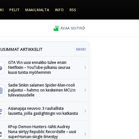
KI
PELIT
MAAILMALTA
INFO
RSS
AVAA SOITIN
USIMMAT ARTIKKELIT
KAIKKI
GTA VI:n uusi ennakko tulee ensin
Netflixiin – YouTube-julkaisu seuraa
kuusi tuntia myöhemmin
Sadie Sinkin salainen Spider-Man-rooli
paljastui – hahmo on keskeinen MCU:n
tulevaisuudelle
Asianajaja neuvoo: 3 rauhallista
lausetta, joilla gaslightingin voi katkaista
KPop Demon Hunters -tähti Audrey
Nuna siirtyy Republic Recordsille – uusi
superHuman-single ilmestyy