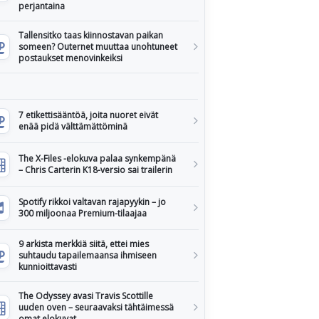
perjantaina
Tallensitko taas kiinnostavan paikan
someen? Outernet muuttaa unohtuneet
postaukset menovinkeiksi
7 etikettisääntöä, joita nuoret eivät
enää pidä välttämättöminä
The X-Files -elokuva palaa synkempänä
– Chris Carterin K18-versio sai trailerin
Spotify rikkoi valtavan rajapyykin – jo
300 miljoonaa Premium-tilaajaa
9 arkista merkkiä siitä, ettei mies
suhtaudu tapailemaansa ihmiseen
kunnioittavasti
The Odyssey avasi Travis Scottille
uuden oven – seuraavaksi tähtäimessä
omat elokuvat