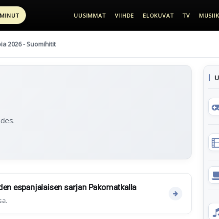
 MINUT
UUSIMMAT
VIIHDE
ELOKUVAT
TV
MUSIIK
pia 2026 - Suomihitit
U
ades.
den espanjalaisen sarjan Pakomatkalla
sa.