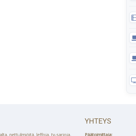
YHTEYS
a, netti-ilmiöitä, leffoja, tv-sarjoja,
Päätoimittaja: