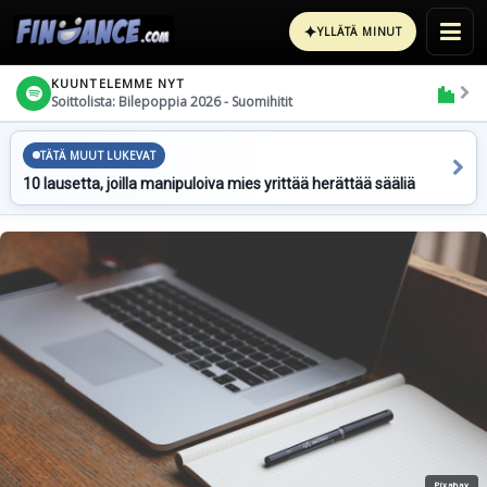
✦
YLLÄTÄ MINUT
KUUNTELEMME NYT
Soittolista: Bilepoppia 2026 - Suomihitit
TÄTÄ MUUT LUKEVAT
10 lausetta, joilla manipuloiva mies yrittää herättää sääliä
Pixabay