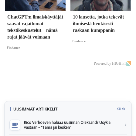
ChatGPT:n ilmaiskäyttäjät
10 lausetta, jotka tekevät
saavat rajattomat
ihmisestä henkisesti
tekstikeskustelut – nämä
raskaan kumppanin
rajat jäävät voimaan
Findance
Findance
Powered by HIGH.FI
UUSIMMAT ARTIKKELIT
KAIKKI
Rico Verhoeven haluaa uusinnan Oleksandr Usykia
vastaan – "Tämä jäi kesken"