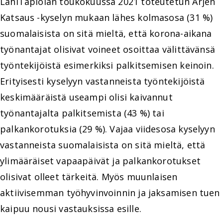
LähiTapiolan toukokuussa 2021 toteutetun Arjen
Katsaus -kyselyn mukaan lähes kolmasosa (31 %)
suomalaisista on sitä mieltä, että korona-aikana
työnantajat olisivat voineet osoittaa välittävänsä
työntekijöistä esimerkiksi palkitsemisen keinoin.
Erityisesti kyselyyn vastanneista työntekijöistä
keskimääräistä useampi olisi kaivannut
työnantajalta palkitsemista (43 %) tai
palkankorotuksia (29 %). Vajaa viidesosa kyselyyn
vastanneista suomalaisista on sitä mieltä, että
ylimääräiset vapaapäivät ja palkankorotukset
olisivat olleet tärkeitä. Myös muunlaisen
aktiivisemman työhyvinvoinnin ja jaksamisen tuen
kaipuu nousi vastauksissa esille.