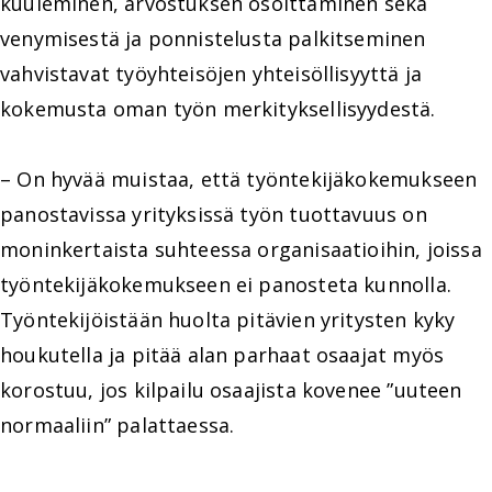
kuuleminen, arvostuksen osoittaminen sekä
venymisestä ja ponnistelusta palkitseminen
vahvistavat työyhteisöjen yhteisöllisyyttä ja
kokemusta oman työn merkityksellisyydestä.
– On hyvää muistaa, että työntekijäkokemukseen
panostavissa yrityksissä työn tuottavuus on
moninkertaista suhteessa organisaatioihin, joissa
työntekijäkokemukseen ei panosteta kunnolla.
Työntekijöistään huolta pitävien yritysten kyky
houkutella ja pitää alan parhaat osaajat myös
korostuu, jos kilpailu osaajista kovenee ”uuteen
normaaliin” palattaessa.