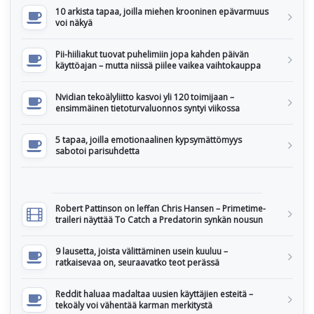
10 arkista tapaa, joilla miehen krooninen epävarmuus
voi näkyä
Pii-hiiliakut tuovat puhelimiin jopa kahden päivän
käyttöajan – mutta niissä piilee vaikea vaihtokauppa
Nvidian tekoälyliitto kasvoi yli 120 toimijaan –
ensimmäinen tietoturvaluonnos syntyi viikossa
5 tapaa, joilla emotionaalinen kypsymättömyys
sabotoi parisuhdetta
Robert Pattinson on leffan Chris Hansen – Primetime-
traileri näyttää To Catch a Predatorin synkän nousun
9 lausetta, joista välittäminen usein kuuluu –
ratkaisevaa on, seuraavatko teot perässä
Reddit haluaa madaltaa uusien käyttäjien esteitä –
tekoäly voi vähentää karman merkitystä