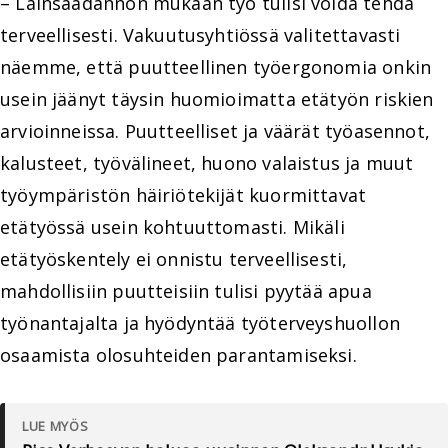
– Lainsäädännön mukaan työ tulisi voida tehdä
terveellisesti. Vakuutusyhtiössä valitettavasti
näemme, että puutteellinen työergonomia onkin
usein jäänyt täysin huomioimatta etätyön riskien
arvioinneissa. Puutteelliset ja väärät työasennot,
kalusteet, työvälineet, huono valaistus ja muut
työympäristön häiriötekijät kuormittavat
etätyössä usein kohtuuttomasti. Mikäli
etätyöskentely ei onnistu terveellisesti,
mahdollisiin puutteisiin tulisi pyytää apua
työnantajalta ja hyödyntää työterveyshuollon
osaamista olosuhteiden parantamiseksi.
LUE MYÖS