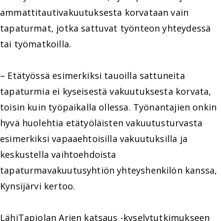
ammattitautivakuutuksesta korvataan vain
tapaturmat, jotka sattuvat työnteon yhteydessä
tai työmatkoilla.
– Etätyössä esimerkiksi tauoilla sattuneita
tapaturmia ei kyseisestä vakuutuksesta korvata,
toisin kuin työpaikalla ollessa. Työnantajien onkin
hyvä huolehtia etätyöläisten vakuutusturvasta
esimerkiksi vapaaehtoisilla vakuutuksilla ja
keskustella vaihtoehdoista
tapaturmavakuutusyhtiön yhteyshenkilön kanssa,
Kynsijärvi kertoo.
LähiTapiolan Arjen katsaus -kyselytutkimukseen