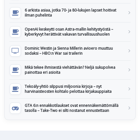
6 arkista asiaa, jotka 70- ja 80-lukujen lapset hoitivat
ilman puhelinta
OpenAI keskeytti osan Astra-mallin kehitystyöstä –
kyberkyvyt herättivät vakavan turvallisuushuolen
Dominic Westin ja Sienna Millerin avioero muuttuu
sodaksi – HBO:n War sai trailerin
Mikä tekee ihmisestä viehättävän? Neljä sukupolvea
painottaa eri asioita
Tekoäly-yhtiö silppusi miljoonia kirjoja – nyt
harvinaisteosten kohtalo pelottaa kirjakauppiaita
GTA 6:n ennakkotilaukset ovat ennennäkemättömällä
tasolla – Take-Two ei silti nostanut ennustettaan