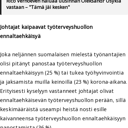
Rico Verhoeven haluaa uusinnan Oleksandr Usykia
vastaan – "Tämä jäi kesken"
Johtajat kaipaavat työterveyshuollon
ennaltaehkäisyä
Joka neljännen suomalaisen mielestä työnantajien
olisi pitänyt panostaa työterveyshuollon
ennaltaehkäisyyn (25 %) tai tukea työhyvinvointia
ja jaksamista muilla keinoilla (23 %) korona-aikana.
Erityisesti kyselyyn vastanneet johtajat olivat
ennaltaehkäisevän työterveyshuollon perään, sillä
keskimääräistä useampi heistä nosti esille
kaivanneensa työterveyshuollon ennaltaehkäisyyn
panostamista (36 %).