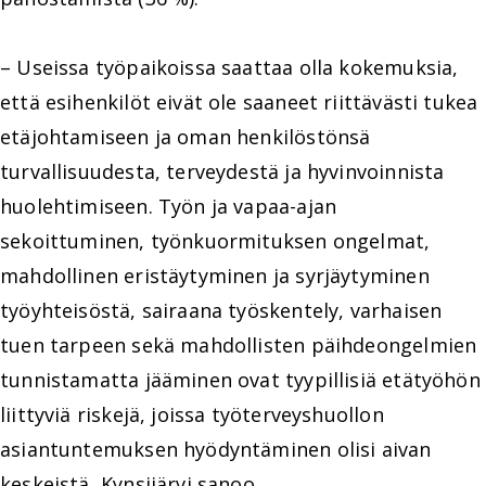
– Useissa työpaikoissa saattaa olla kokemuksia,
että esihenkilöt eivät ole saaneet riittävästi tukea
etäjohtamiseen ja oman henkilöstönsä
turvallisuudesta, terveydestä ja hyvinvoinnista
huolehtimiseen. Työn ja vapaa-ajan
sekoittuminen, työnkuormituksen ongelmat,
mahdollinen eristäytyminen ja syrjäytyminen
työyhteisöstä, sairaana työskentely, varhaisen
tuen tarpeen sekä mahdollisten päihdeongelmien
tunnistamatta jääminen ovat tyypillisiä etätyöhön
liittyviä riskejä, joissa työterveyshuollon
asiantuntemuksen hyödyntäminen olisi aivan
keskeistä, Kynsijärvi sanoo.