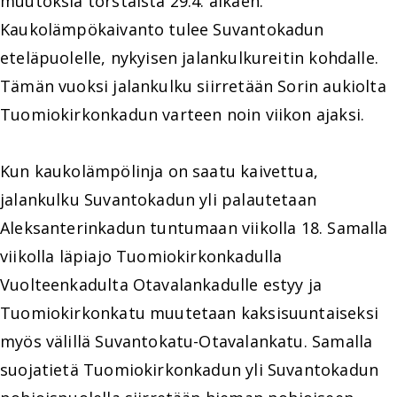
muutoksia torstaista 29.4. alkaen.
Kaukolämpökaivanto tulee Suvantokadun
eteläpuolelle, nykyisen jalankulkureitin kohdalle.
Tämän vuoksi jalankulku siirretään Sorin aukiolta
Tuomiokirkonkadun varteen noin viikon ajaksi.
Kun kaukolämpölinja on saatu kaivettua,
jalankulku Suvantokadun yli palautetaan
Aleksanterinkadun tuntumaan viikolla 18. Samalla
viikolla läpiajo Tuomiokirkonkadulla
Vuolteenkadulta Otavalankadulle estyy ja
Tuomiokirkonkatu muutetaan kaksisuuntaiseksi
myös välillä Suvantokatu-Otavalankatu. Samalla
suojatietä Tuomiokirkonkadun yli Suvantokadun