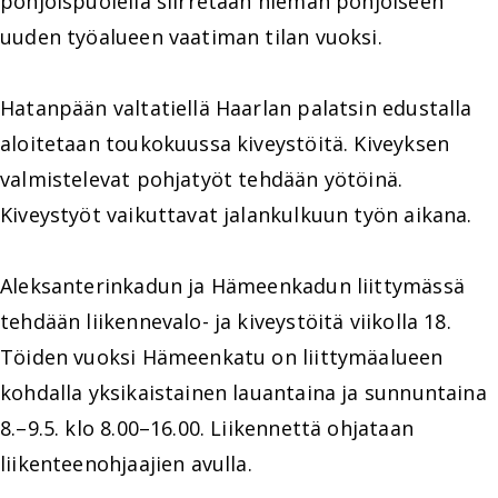
pohjoispuolella siirretään hieman pohjoiseen
uuden työalueen vaatiman tilan vuoksi.
Hatanpään valtatiellä Haarlan palatsin edustalla
aloitetaan toukokuussa kiveystöitä. Kiveyksen
valmistelevat pohjatyöt tehdään yötöinä.
Kiveystyöt vaikuttavat jalankulkuun työn aikana.
Aleksanterinkadun ja Hämeenkadun liittymässä
tehdään liikennevalo- ja kiveystöitä viikolla 18.
Töiden vuoksi Hämeenkatu on liittymäalueen
kohdalla yksikaistainen lauantaina ja sunnuntaina
8.–9.5. klo 8.00–16.00. Liikennettä ohjataan
liikenteenohjaajien avulla.