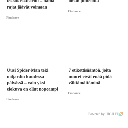
tekstikeskustelut – nämä
ilman puhelinta
rajat jäävät voimaan
Findance
Findance
Uusi Spider-Man teki
7 etikettisääntöä, joita
miljardin kuudessa
nuoret eivät enää pidä
päivässä – vain yksi
välttämättöminä
elokuva on ollut nopeampi
Findance
Findance
Powered by HIGH.FI