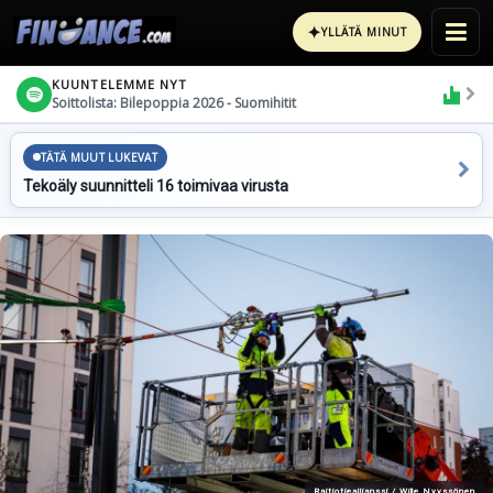
✦
YLLÄTÄ MINUT
KUUNTELEMME NYT
Soittolista: Bilepoppia 2026 - Suomihitit
TÄTÄ MUUT LUKEVAT
Tekoäly suunnitteli 16 toimivaa virusta
Raitiotieallianssi / Wille Nyyssönen