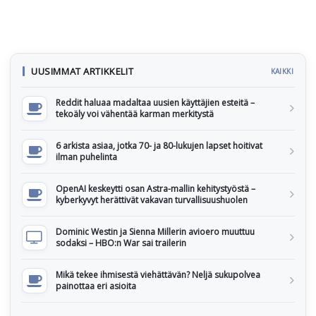
UUSIMMAT ARTIKKELIT
KAIKKI
Reddit haluaa madaltaa uusien käyttäjien esteitä –
tekoäly voi vähentää karman merkitystä
6 arkista asiaa, jotka 70- ja 80-lukujen lapset hoitivat
ilman puhelinta
OpenAI keskeytti osan Astra-mallin kehitystyöstä –
kyberkyvyt herättivät vakavan turvallisuushuolen
Dominic Westin ja Sienna Millerin avioero muuttuu
sodaksi – HBO:n War sai trailerin
Mikä tekee ihmisestä viehättävän? Neljä sukupolvea
painottaa eri asioita