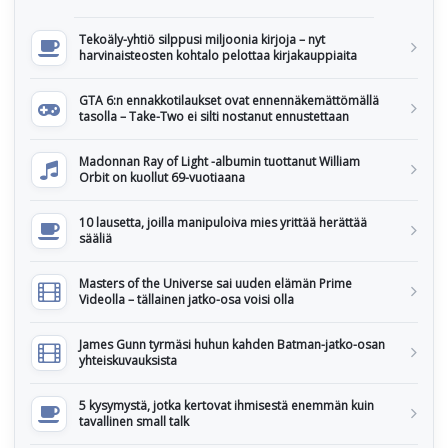
Tekoäly-yhtiö silppusi miljoonia kirjoja – nyt
harvinaisteosten kohtalo pelottaa kirjakauppiaita
GTA 6:n ennakkotilaukset ovat ennennäkemättömällä
tasolla – Take-Two ei silti nostanut ennustettaan
Madonnan Ray of Light -albumin tuottanut William
Orbit on kuollut 69-vuotiaana
10 lausetta, joilla manipuloiva mies yrittää herättää
sääliä
Masters of the Universe sai uuden elämän Prime
Videolla – tällainen jatko-osa voisi olla
James Gunn tyrmäsi huhun kahden Batman-jatko-osan
yhteiskuvauksista
5 kysymystä, jotka kertovat ihmisestä enemmän kuin
tavallinen small talk