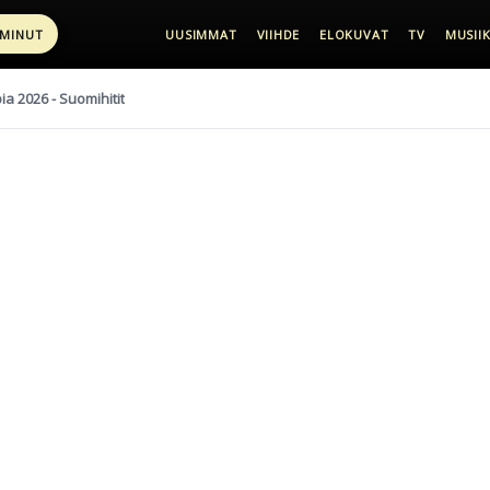
 MINUT
UUSIMMAT
VIIHDE
ELOKUVAT
TV
MUSIIK
pia 2026 - Suomihitit