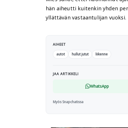
hän aiheutti kuitenkin yhden per
yllättävän vastaantulijan vuoksi.
AIHEET
autot
hullut jutut
liikenne
JAA ARTIKKELI
WhatsApp
Myös Snapchatissa