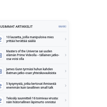
USIMMAT ARTIKKELIT
KAIKKI
10 lausetta, joilla manipuloiva mies
yrittää herättää sääliä
Masters of the Universe sai uuden
elämän Prime Videolla – tällainen jatko-
osa voisi olla
James Gunn tyrmäsi huhun kahden
Batman-jatko-osan yhteiskuvauksista
5 kysymystä, jotka kertovat ihmisestä
enemmän kuin tavallinen small talk
Tekoäly suunnitteli 16 toimivaa virusta:
näin historiallinen läpimurto onnistui