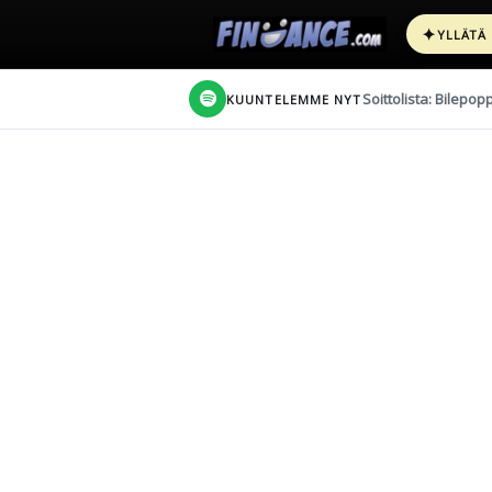
✦
YLLÄTÄ
Soittolista: Bilepop
KUUNTELEMME NYT