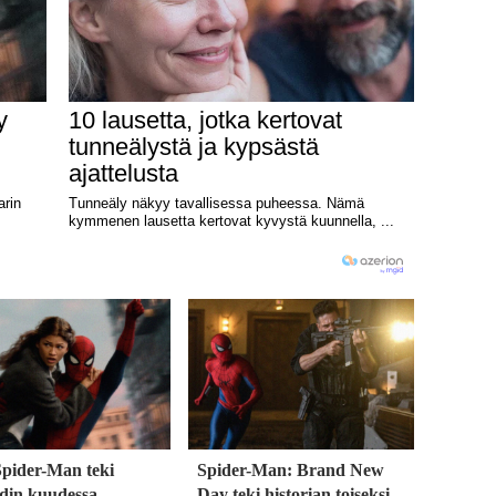
Spider-Man teki
Spider-Man: Brand New
rdin kuudessa
Day teki historian toiseksi