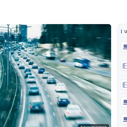
U
futureimagebank