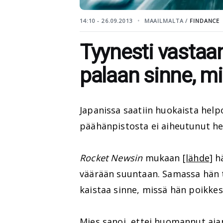
14:10 - 26.09.2013
MAAILMALTA /
FINDANCE
Tyynesti vastaan
palaan sinne, m
Japanissa saatiin huokaista hel
päähänpistosta ei aiheutunut he
Rocket Newsin
mukaan
[lähde]
hä
väärään suuntaan. Samassa hän t
kaistaa sinne, missä hän poikkesi 
Mies sanoi, ettei huomannut aja