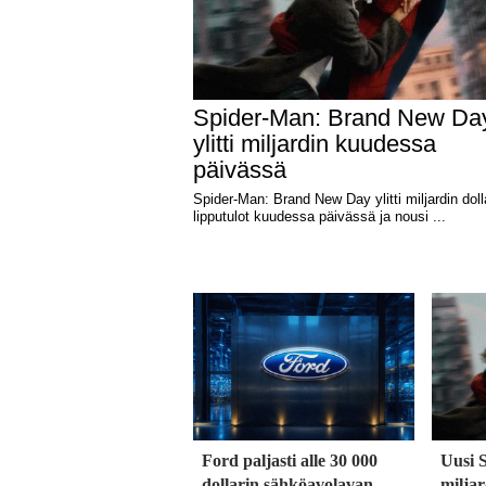
Ford paljasti alle 30 000
Uusi 
dollarin sähköavolavan –
milja