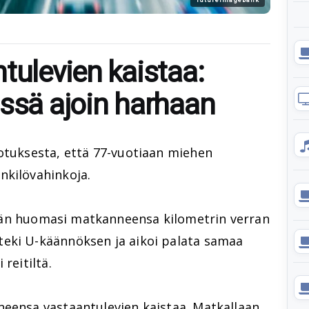
tulevien kaistaa:
issä ajoin harhaan
potuksesta, että 77-vuotiaan miehen
nkilövahinkoja.
n huomasi matkanneensa kilometrin verran
eki U-käännöksen ja aikoi palata samaa
reitiltä.
neensa vastaantulevien kaistaa. Matkallaan