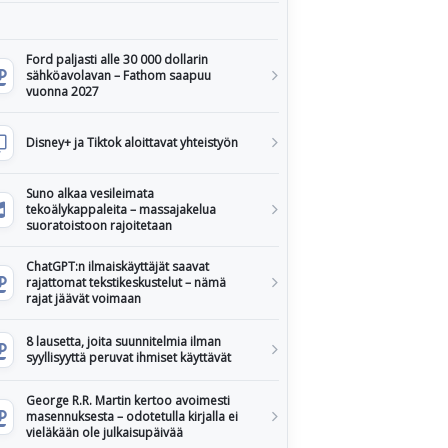
Ford paljasti alle 30 000 dollarin
sähköavolavan – Fathom saapuu
vuonna 2027
Disney+ ja Tiktok aloittavat yhteistyön
Suno alkaa vesileimata
tekoälykappaleita – massajakelua
suoratoistoon rajoitetaan
ChatGPT:n ilmaiskäyttäjät saavat
rajattomat tekstikeskustelut – nämä
rajat jäävät voimaan
8 lausetta, joita suunnitelmia ilman
syyllisyyttä peruvat ihmiset käyttävät
George R.R. Martin kertoo avoimesti
masennuksesta – odotetulla kirjalla ei
vieläkään ole julkaisupäivää