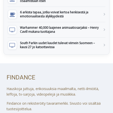
osaamistaan esiin
6 arkista tapaa, jotka voivat kertoa henkisestä ja
emotionaalisesta älykkyydestä
Warhammer 40,000 laajenee animaatiosarjaksi – Henry
Cavill mukana tuottajana
South Parkin uudet kaudet tulevat viimein Suomeen –
kausi 27 jo katsottavissa
FINDANCE
Hauskoja juttuja, erikoisuuksia maailmalta, netti-ilmiöitä,
leffoja, tv-sarjoja, videopelejä ja musiikkia.
Findance on rekisteröity tavaramerkki. Sivusto voi sisältää
tuotesijoittelua.