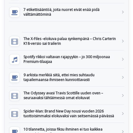
7 etikettisääntöä, joita nuoret eivät enää pidä
välttämättöminä
The X-Files -elokuva palaa synkempänä – Chris Carterin
K18-versio sai trailerin
Spotify rikkoi valtavan rajapyykin – jo 300 miljoonaa
Premium-tilaajaa
9 arkista merkkiä siitä, ettei mies suhtaudu
tapailemaansa ihmiseen kunnioittavasti
The Odyssey avasi Travis Scottille uuden oven –
seuraavaksi tähtäimessä omat elokuvat
Spider-Man: Brand New Day nousi vuoden 2026
tuottoisimmaksi elokuvaksi vain seitsemässä päivässä
10 tilannetta, joissa fiksu ihminen ei tuo kaikkea