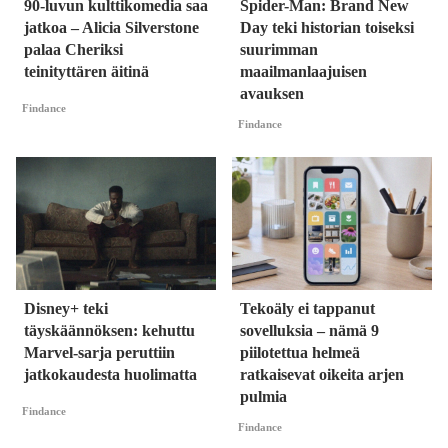
90-luvun kulttikomedia saa
Spider-Man: Brand New
jatkoa – Alicia Silverstone
Day teki historian toiseksi
palaa Cheriksi
suurimman
teinityttären äitinä
maailmanlaajuisen
avauksen
Findance
Findance
Disney+ teki
Tekoäly ei tappanut
täyskäännöksen: kehuttu
sovelluksia – nämä 9
Marvel-sarja peruttiin
piilotettua helmeä
jatkokaudesta huolimatta
ratkaisevat oikeita arjen
pulmia
Findance
Findance