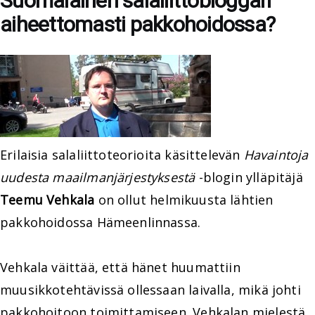
Suomalainen salaliittobloggari
aiheettomasti pakkohoidossa?
Erilaisia salaliittoteorioita käsittelevän
Havaintoja
uudesta maailmanjärjestyksestä
-blogin ylläpitäjä
Teemu Vehkala
on ollut helmikuusta lähtien
pakkohoidossa Hämeenlinnassa.
Vehkala väittää, että hänet huumattiin
muusikkotehtävissä ollessaan laivalla, mikä johti
pakkohoitoon toimittamiseen. Vehkalan mielestä