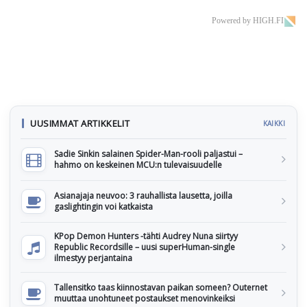
Powered by HIGH.FI
UUSIMMAT ARTIKKELIT
KAIKKI
Sadie Sinkin salainen Spider-Man-rooli paljastui –
hahmo on keskeinen MCU:n tulevaisuudelle
Asianajaja neuvoo: 3 rauhallista lausetta, joilla
gaslightingin voi katkaista
KPop Demon Hunters -tähti Audrey Nuna siirtyy
Republic Recordsille – uusi superHuman-single
ilmestyy perjantaina
Tallensitko taas kiinnostavan paikan someen? Outernet
muuttaa unohtuneet postaukset menovinkeiksi