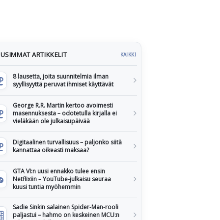
USIMMAT ARTIKKELIT
KAIKKI
8 lausetta, joita suunnitelmia ilman
syyllisyyttä peruvat ihmiset käyttävät
George R.R. Martin kertoo avoimesti
masennuksesta – odotetulla kirjalla ei
vieläkään ole julkaisupäivää
Digitaalinen turvallisuus – paljonko siitä
kannattaa oikeasti maksaa?
GTA VI:n uusi ennakko tulee ensin
Netflixiin – YouTube-julkaisu seuraa
kuusi tuntia myöhemmin
Sadie Sinkin salainen Spider-Man-rooli
paljastui – hahmo on keskeinen MCU:n