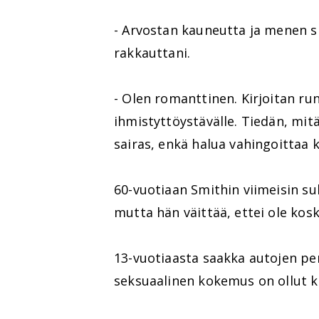
- Arvostan kauneutta ja menen 
rakkauttani.
- Olen romanttinen. Kirjoitan runo
ihmistyttöystävälle. Tiedän, mit
sairas, enkä halua vahingoittaa 
60-vuotiaan Smithin viimeisin su
mutta hän väittää, ettei ole kos
13-vuotiaasta saakka autojen pe
seksuaalinen kokemus on ollut k