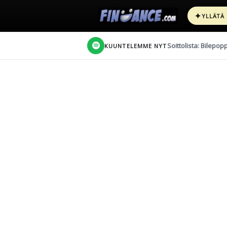
✦
YLLÄTÄ
Soittolista: Bilepop
KUUNTELEMME NYT