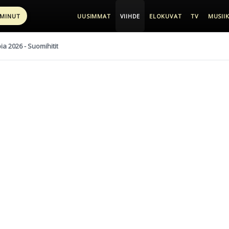
 MINUT
UUSIMMAT
VIIHDE
ELOKUVAT
TV
MUSIIK
pia 2026 - Suomihitit