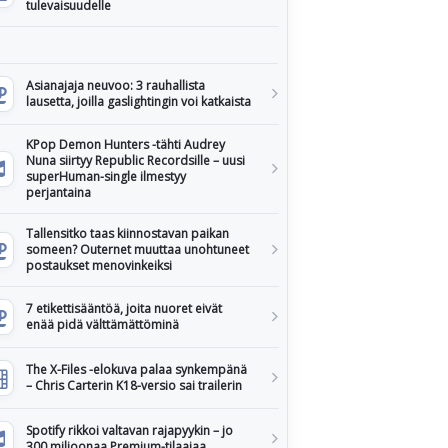
tulevaisuudelle
Asianajaja neuvoo: 3 rauhallista
lausetta, joilla gaslightingin voi katkaista
KPop Demon Hunters -tähti Audrey
Nuna siirtyy Republic Recordsille – uusi
superHuman-single ilmestyy
perjantaina
Tallensitko taas kiinnostavan paikan
someen? Outernet muuttaa unohtuneet
postaukset menovinkeiksi
7 etikettisääntöä, joita nuoret eivät
enää pidä välttämättöminä
The X-Files -elokuva palaa synkempänä
– Chris Carterin K18-versio sai trailerin
Spotify rikkoi valtavan rajapyykin – jo
300 miljoonaa Premium-tilaajaa