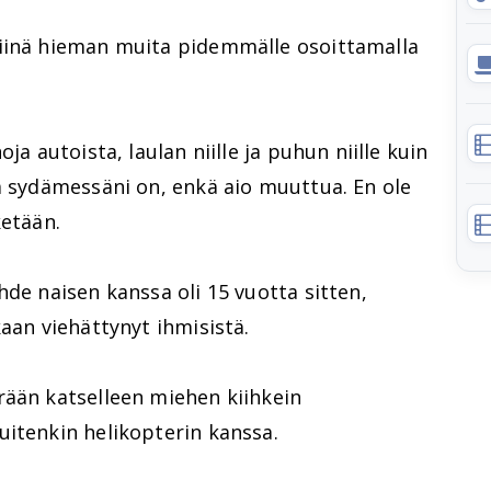
siinä hieman muita pidemmälle osoittamalla
ja autoista, laulan niille ja puhun niille kuin
ä sydämessäni on, enkä aio muuttua. En ole
ketään.
hde naisen kanssa oli 15 vuotta sitten,
kaan viehättynyt ihmisistä.
rään katselleen miehen kiihkein
uitenkin helikopterin kanssa.