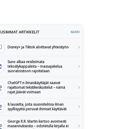
USIMMAT ARTIKKELIT
KAIKKI
Disney+ ja Tiktok aloittavat yhteistyön
Suno alkaa vesileimata
tekoälykappaleita – massajakelua
suoratoistoon rajoitetaan
ChatGPT:n ilmaiskäyttäjät saavat
rajattomat tekstikeskustelut – nämä
rajat jäävät voimaan
8 lausetta, joita suunnitelmia ilman
syyllisyyttä peruvat ihmiset käyttävät
George R.R. Martin kertoo avoimesti
masennuksesta – odotetulla kirjalla ei