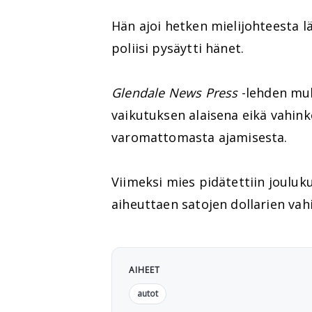
Hän ajoi hetken mielijohteesta l
poliisi pysäytti hänet.
Glendale News Press
-lehden muk
vaikutuksen alaisena eikä vahinko
varomattomasta ajamisesta.
Viimeksi mies pidätettiin jouluk
aiheuttaen satojen dollarien vah
AIHEET
autot