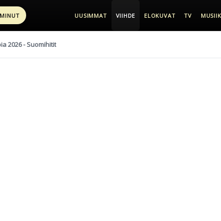
 MINUT
UUSIMMAT
VIIHDE
ELOKUVAT
TV
MUSIIK
pia 2026 - Suomihitit