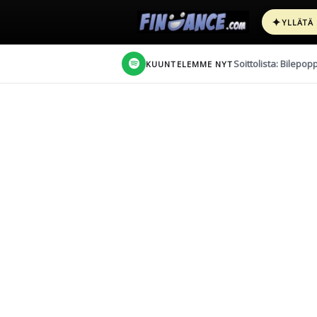
✦
YLLÄTÄ
Soittolista: Bilepop
KUUNTELEMME NYT